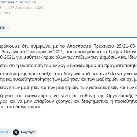
θητικοί Διαγωνισμοί
ηκε : 27 Αυγούστου 2020
ς: 391
ΜΟΊ
ερώνουμε ότι, σύμφωνα με το Απόσπασμα Πρακτικού 25/21-05-20
 Διαγωνισμό Οικονομικών 2021,
που προκηρύσσει το Τμήμα Οικονο
0-2021, για μαθητές/-τριες όλων των τάξεων των Δημόσιων και Ιδιω
εται ότι η υλοποίηση του εν λόγω διαγωνισμού θα πραγματοποιηθε
τοποίηση της προκήρυξης του διαγωνισμού στα σχολεία να γίνει κ
ς και ευαισθητοποίησης των μαθητών και των μαθητριών και όχι μ
ετοχή των μαθητών και των μαθητριών, των εκπαιδευτικών και των 
νέργεια του διαγωνισμού να γίνει με ευθύνη της Οργανωτικής
γίας και να μην υπάρξουν χορηγοί και διαφημιστικό ή προωθητι
ίας του διαγωνισμού
k
X