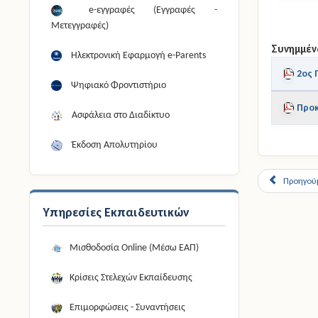
e-εγγραφές (Εγγραφές -
Μετεγγραφές)
Συνημμέν
Ηλεκτρονική Εφαρμογή e-Parents
2ος 
Ψηφιακό Φροντιστήριο
Προκ
Ασφάλεια στο Διαδίκτυο
Έκδοση Απολυτηρίου
Προηγού
Υπηρεσίες Εκπαιδευτικών
Μισθοδοσία Online (Μέσω ΕΑΠ)
Κρίσεις Στελεχών Εκπαίδευσης
Επιμορφώσεις - Συναντήσεις