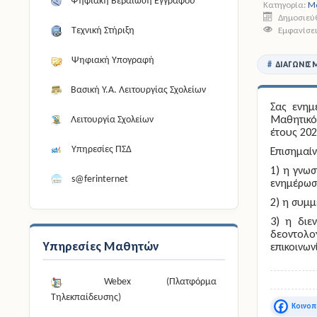
Ψηφιακή Βεβαίωση Εγγράφου
Κατηγορία:
Μα
Δημοσιεύθ
Εμφανίσει
Τεχνική Στήριξη
Ψηφιακή Υπογραφή
ΔΙΑΓΩΝΙΣ
Βασική Υ.Α. Λειτουργίας Σχολείων
Σας ενημ
Μαθητικό
Λειτουργία Σχολείων
έτους 202
Υπηρεσίες ΠΣΔ
Επισημαίν
1) η γνωσ
s@ferinternet
ενημέρωση
2) η συμμ
3) η διε
δεοντολο
Υπηρεσίες Μαθητών
επικοινων
Webex (Πλατφόρμα
Τηλεκπαίδευσης)
Faceboo