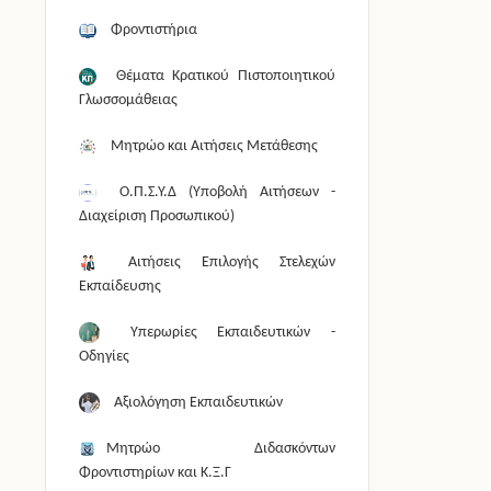
Φροντιστήρια
Θέματα Κρατικού Πιστοποιητικού
Γλωσσομάθειας
Μητρώο και Αιτήσεις Μετάθεσης
Ο.Π.Σ.Υ.Δ (Υποβολή Αιτήσεων -
Διαχείριση Προσωπικού)
Αιτήσεις Επιλογής Στελεχών
Εκπαίδευσης
Υπερωρίες Εκπαιδευτικών -
Οδηγίες
Αξιολόγηση Εκπαιδευτικών
Μητρώο Διδασκόντων
Φροντιστηρίων και Κ.Ξ.Γ