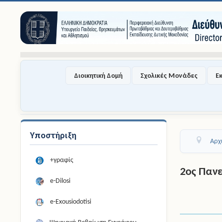
Διοικητική Δομή
Σχολικές Μονάδες
Ε
Υποστήριξη
Αρχ
+γραφίς
2ος Παν
e-Dilosi
e-Exousiodotisi