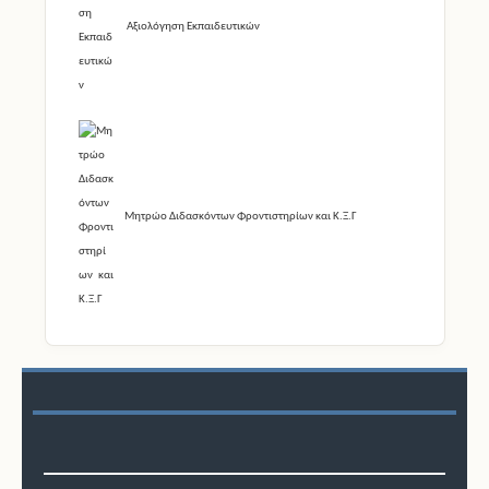
Αξιολόγηση Εκπαιδευτικών
Μητρώο Διδασκόντων Φροντιστηρίων και Κ.Ξ.Γ