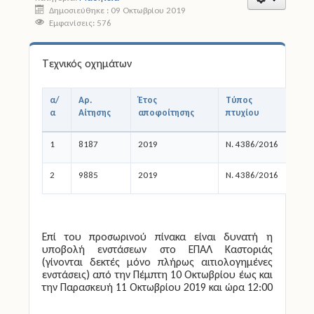
Δημοσιεύθηκε : 09 Οκτωβρίου 2019
Εμφανίσεις: 576
Άδειες
Έντυπα
Τεχνικός οχημάτων
Πολιτική Προστασία
α/
Αρ.
Έτος
Τύπος
Τύ
α
Αίτησης
αποφοίτησης
πτυχίου
Απ
Ηλεκτρονικές Υπηρεσίες
1
8187
2019
Ν. 4386/2016
ΕΠΑ
Επικοινωνία
2
9885
2019
Ν. 4386/2016
ΕΠΑ
Επί του προσωρινού πίνακα είναι δυνατή η
υποβολή ενστάσεων στο ΕΠΑΛ Καστοριάς
(γίνονται δεκτές μόνο πλήρως αιτιολογημένες
ενστάσεις) από την Πέμπτη 10 Οκτωβρίου έως και
την Παρασκευή 11 Οκτωβρίου 2019 και ώρα 12:00