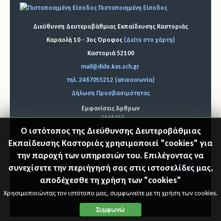
Πιστοποιημένη Είσοδος
Διεύθυνση Δευτεροβάθμιας Εκπαίδευσης Καστοριάς
Καραολή 10 - 3ος Όροφος
(Δείτε στο χάρτη)
Καστοριά 52100
mail@dide.kas.sch.gr
τηλ. 2467055212 (επικοινωνία)
Δήλωση Προσβασιμότητας
Εμφανίσεις Άρθρων
2696355
Ο ιστότοπος της Διεύθυνσης Δευτεροβάθμιας
Αυτήν τη στιγμή επισκέπτονται τον ιστότοπό μας 24 guests και
Εκπαίδευσης Καστοριάς χρησιμοποιεί "cookies" για
κανένα μέλος
την παροχή των υπηρεσιών του. Επιλέγοντας να
© 2026 Διεύθυνση Δ.Ε. Καστοριάς
"Επιστ
συνεχίσετε την περιήγησή σας στις ιστοσελίδες μας,
αποδέχεσθε τη χρήση των "cookies"
ροφή
Χρησιμοποιώντας τον ιστότοπο μας, συμφωνείτε με τη χρήση των cookies.
στη
Συμφωνώ