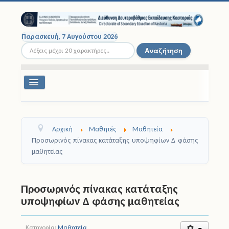
Παρασκευή, 7 Αυγούστου 2026
Αναζήτηση...
Αναζήτηση
Εναλλαγή
πλοήγησης
Διοικητική Δομή
Αρχική
Μαθητές
Μαθητεία
Σχολικές Μονάδες
Προσωρινός πίνακας κατάταξης υποψηφίων Δ φάσης
μαθητείας
Εκπαιδευτικοί
Μαθητές
Προσωρινός πίνακας κατάταξης
υποψηφίων Δ φάσης μαθητείας
Σχολικές Εκδρομές
Νομοθεσία
Κατηγορία:
Μαθητεία