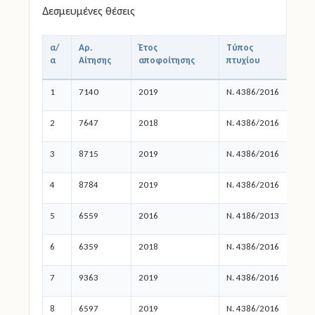
Δεσμευμένες θέσεις
α/
Αρ.
Έτος
Τύπος
Τύ
α
Αίτησης
αποφοίτησης
πτυχίου
Απ
1
7140
2019
Ν. 4386/2016
ΕΠΑ
2
7647
2018
Ν. 4386/2016
ΕΠΑ
3
8715
2019
Ν. 4386/2016
ΕΠΑ
4
8784
2019
Ν. 4386/2016
ΕΠΑ
5
6559
2016
Ν. 4186/2013
ΕΠΑ
6
6359
2018
Ν. 4386/2016
ΕΠΑ
7
9363
2019
Ν. 4386/2016
ΕΠΑ
8
6597
2019
Ν. 4386/2016
ΕΠΑ