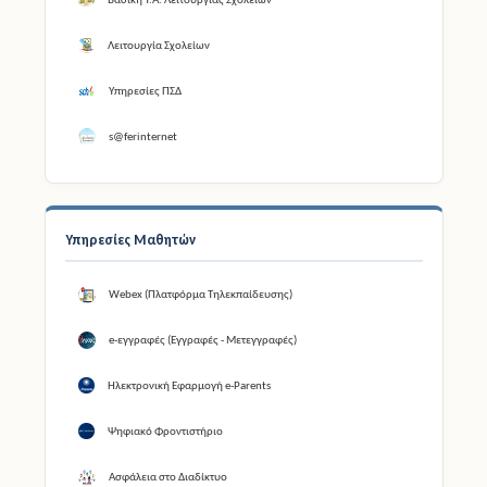
Βασική Υ.Α. Λειτουργίας Σχολείων
Λειτουργία Σχολείων
Υπηρεσίες ΠΣΔ
s@ferinternet
Υπηρεσίες Μαθητών
Webex (Πλατφόρμα Τηλεκπαίδευσης)
e-εγγραφές (Εγγραφές - Μετεγγραφές)
Ηλεκτρονική Εφαρμογή e-Parents
Ψηφιακό Φροντιστήριο
Ασφάλεια στο Διαδίκτυο