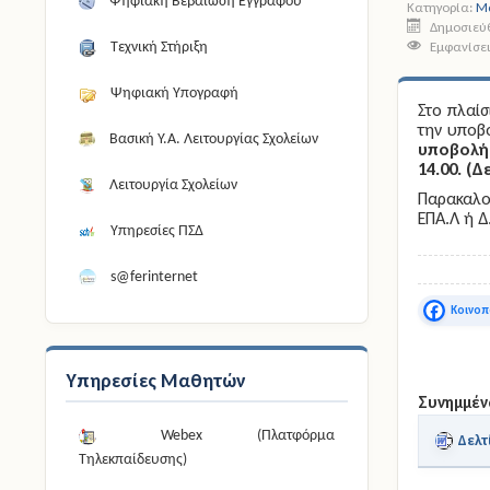
Ψηφιακή Βεβαίωση Εγγράφου
Κατηγορία:
Μ
Δημοσιεύθ
Εμφανίσει
Τεχνική Στήριξη
Ψηφιακή Υπογραφή
Στο πλαί
την υποβ
Βασική Υ.Α. Λειτουργίας Σχολείων
υποβολή 
14.00.
(
Δε
Λειτουργία Σχολείων
Παρακαλού
ΕΠΑ.Λ ή Δ
Υπηρεσίες ΠΣΔ
s@ferinternet
Faceboo
Υπηρεσίες Μαθητών
Συνημμέν
Webex (Πλατφόρμα
Δελτ
Τηλεκπαίδευσης)