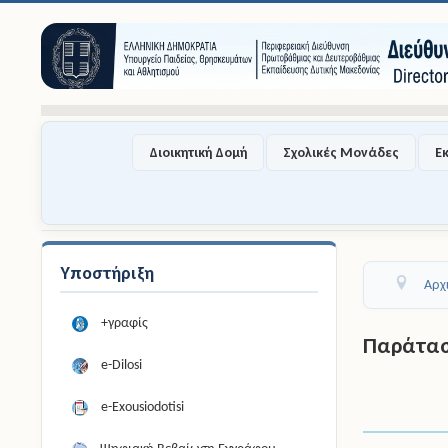
Διοικητική Δομή
Σχολικές Μονάδες
Ε
Υποστήριξη
Αρχ
+γραφίς
Παράτασ
e-Dilosi
e-Exousiodotisi