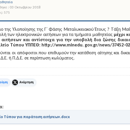
αθητεία
ηκε : 03 Οκτωβρίου 2018
ς: 575
σιο της Υλοποίησης της Γ΄ Φάσης Μεταλυκειακού Έτους ? Τάξη Μα
ολή των ηλεκτρονικών αιτήσεων για τα τμήματα μαθητείας
μέχρι κ
αιτήσεων και αντίστοιχα για την υποβολή δια ζώσης δικαι
λτίο
Τύπου
ΥΠΠΕΘ
:
http://www.minedu. gov.gr/news/37452-02-
νται οι απόφοιτοι που επιθυμούν την κατάθεση αίτησης και δικαι
.Δ.Ε. ή Π.Δ.Ε. σε περίπτωση κωλύματος.
k
X
α:
ίο Τύπου για παράταση αιτήσεων.docx