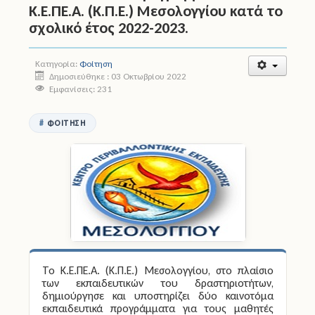
Κ.Ε.ΠΕ.Α. (Κ.Π.Ε.) Μεσολογγίου κατά το
σχολικό έτος 2022-2023.
Άδειες
Έντυπα
Κατηγορία:
Φοίτηση
Δημοσιεύθηκε : 03 Οκτωβρίου 2022
Εμφανίσεις: 231
Πολιτική Προστασία
Ηλεκτρονικές Υπηρεσίες
ΦΟΊΤΗΣΗ
Επικοινωνία
Το Κ.Ε.ΠΕ.Α. (Κ.Π.Ε.) Μεσολογγίου, στο πλαίσιο
των εκπαιδευτικών του δραστηριοτήτων,
δημιούργησε και υποστηρίζει δύο καινοτόμα
εκπαιδευτικά προγράμματα για τους μαθητές