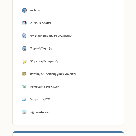
e-Dilosi
e-Exousiodotisi
Ψηφιακή Βεβαίωση Εγγράφου
Τεχνική Στήριξη
Ψηφιακή Υπογραφή
Βασική Υ.Α. Λειτουργίας Σχολείων
Λειτουργία Σχολείων
Υπηρεσίες ΠΣΔ
s@ferinternet