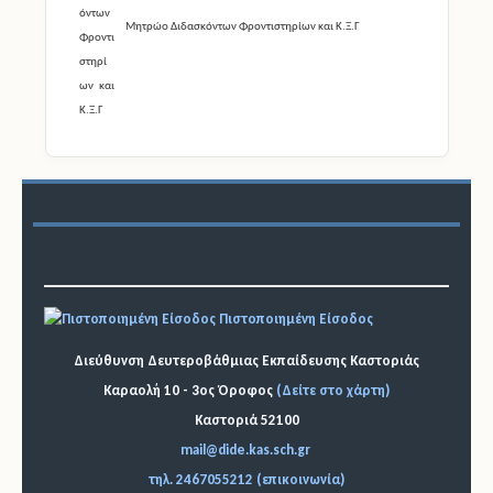
Μητρώο Διδασκόντων Φροντιστηρίων και Κ.Ξ.Γ
Πιστοποιημένη Είσοδος
Διεύθυνση Δευτεροβάθμιας Εκπαίδευσης Καστοριάς
Καραολή 10 - 3ος Όροφος
(Δείτε στο χάρτη)
Καστοριά 52100
mail@dide.kas.sch.gr
τηλ. 2467055212 (επικοινωνία)