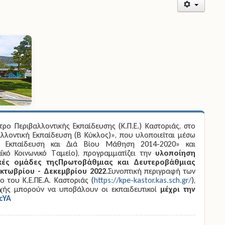
τρο Περιβαλλοντικής Εκπαίδευσης (Κ.Π.Ε.) Καστοριάς, στο
αλλοντική Εκπαίδευση (Β Κύκλος)», που υλοποιείται μέσω
, Εκπαίδευση και Διά Βίου Μάθηση 2014-2020» και
κό Κοινωνικό Ταμείο), προγραμματίζει την
υλοποίηση
κές ομάδες τηςΠρωτοβάθμιας και Δευτεροβάθμιας
τωβρίου - Δεκεμβρίου 2022
.Συνοπτική περιγραφή των
 του Κ.Ε.ΠΕ.Α. Καστοριάς (
https://kpe-kastor.kas.sch.gr/
),
οχής μπορούν να υποβάλουν οι εκπαιδευτικοί
μέχρι την
qcYA