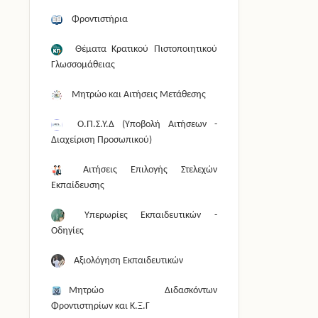
Φροντιστήρια
Θέματα Κρατικού Πιστοποιητικού
Γλωσσομάθειας
Μητρώο και Αιτήσεις Μετάθεσης
Ο.Π.Σ.Υ.Δ (Υποβολή Αιτήσεων -
Διαχείριση Προσωπικού)
Αιτήσεις Επιλογής Στελεχών
Εκπαίδευσης
Υπερωρίες Εκπαιδευτικών -
Οδηγίες
Αξιολόγηση Εκπαιδευτικών
Μητρώο Διδασκόντων
Φροντιστηρίων και Κ.Ξ.Γ