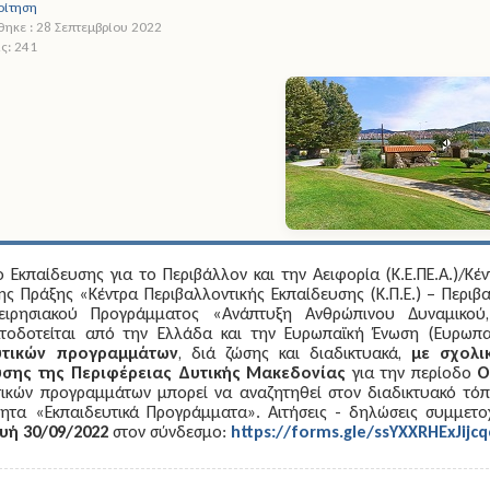
οίτηση
ηκε : 28 Σεπτεμβρίου 2022
ς: 241
 Εκπαίδευσης για το Περιβάλλον και την Αειφορία (Κ.Ε.ΠΕ.Α.)/Κέν
ης Πράξης «Κέντρα Περιβαλλοντικής Εκπαίδευσης (Κ.Π.Ε.) – Περιβ
χειρησιακού Προγράμματος «Ανάπτυξη Ανθρώπινου Δυναμικού
τοδοτείται από την Ελλάδα και την Ευρωπαϊκή Ένωση (Ευρωπαϊ
υτικών προγραμμάτων
, διά ζώσης και διαδικτυακά,
με
σχολι
υσης της Περιφέρειας Δυτικής Μακεδονίας
για την περίοδο
Οκ
τικών προγραμμάτων μπορεί να αναζητηθεί στον διαδικτυακό τόπο
τητα «Εκπαιδευτικά Προγράμματα». Αιτήσεις - δηλώσεις συμμετ
υή 30/09/2022
στον σύνδεσμο:
https://forms.gle/ssYXXRHExJijc