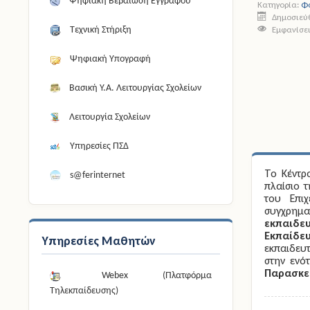
Ψηφιακή Βεβαίωση Εγγράφου
Κατηγορία:
Φ
Δημοσιεύθ
Εμφανίσει
Τεχνική Στήριξη
Ψηφιακή Υπογραφή
Βασική Υ.Α. Λειτουργίας Σχολείων
Λειτουργία Σχολείων
Υπηρεσίες ΠΣΔ
Το Κέντρο
s@ferinternet
πλαίσιο τ
του Επι
συγχρημα
εκπαιδε
Εκπαίδε
Υπηρεσίες Μαθητών
εκπαιδευ
στην ενό
Παρασκε
Webex (Πλατφόρμα
Τηλεκπαίδευσης)