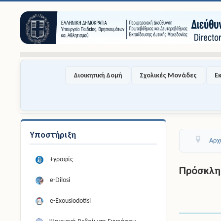
Διοικητική Δομή
Σχολικές Μονάδες
Ε
Υποστήριξη
Αρχ
+γραφίς
Πρόσκλησ
e-Dilosi
e-Exousiodotisi