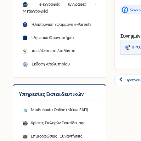
e-εγγραφές (Εγγραφές -
Faceboo
Μετεγγραφές)
Ηλεκτρονική Εφαρμογή e-Parents
Συνημμέν
Ψηφιακό Φροντιστήριο
ΠΡΟ
Ασφάλεια στο Διαδίκτυο
Έκδοση Απολυτηρίου
Προηγού
Υπηρεσίες Εκπαιδευτικών
Μισθοδοσία Online (Μέσω ΕΑΠ)
Κρίσεις Στελεχών Εκπαίδευσης
Επιμορφώσεις - Συναντήσεις