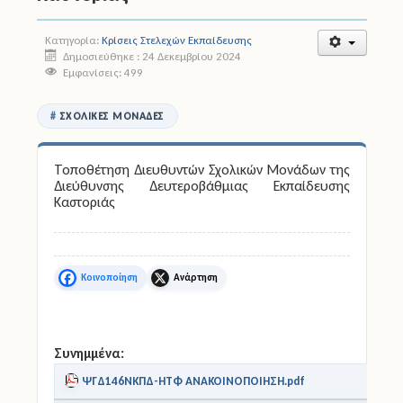
Άδειες
Κατηγορία:
Κρίσεις Στελεχών Εκπαίδευσης
Δημοσιεύθηκε : 24 Δεκεμβρίου 2024
Εμφανίσεις: 499
Έντυπα
Πολιτική Προστασία
ΣΧΟΛΙΚΈΣ ΜΟΝΆΔΕΣ
Ηλεκτρονικές Υπηρεσίες
Τοποθέτηση Διευθυντών Σχολικών Μονάδων της
Διεύθυνσης Δευτεροβάθμιας Εκπαίδευσης
Επικοινωνία
Καστοριάς
Facebook
X
Συνημμένα:
ΨΓΔ146ΝΚΠΔ-ΗΤΦ ΑΝΑΚΟΙΝΟΠΟΙΗΣΗ.pdf