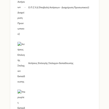
Ο.Π.Σ.Υ.Δ (Υποβολή Αιτήσεων - Διαχείριση Προσωπικού)
Αιτήσεις Επιλογής Στελεχών Εκπαίδευσης