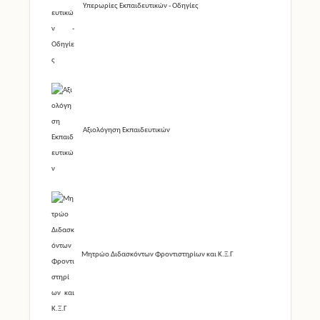
Υπερωρίες Εκπαιδευτικών - Οδηγίες
Αξιολόγηση Εκπαιδευτικών
Μητρώο Διδασκόντων Φροντιστηρίων και Κ.Ξ.Γ