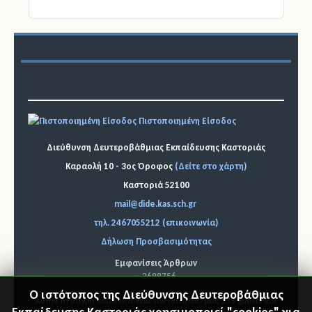
Πιστοποιημένη Είσοδος
Διεύθυνση Δευτεροβάθμιας Εκπαίδευσης Καστοριάς
Καραολή 10 - 3ος Όροφος
(Δείτε στο χάρτη)
Καστοριά 52100
mail@dide.kas.sch.gr
τηλ. 2467055212 (επικοινωνία)
Δήλωση Προσβασιμότητας
Εμφανίσεις Άρθρων
2699756
Ο ιστότοπος της Διεύθυνσης Δευτεροβάθμιας
Αυτήν τη στιγμή επισκέπτονται τον ιστότοπό μας 133 guests και