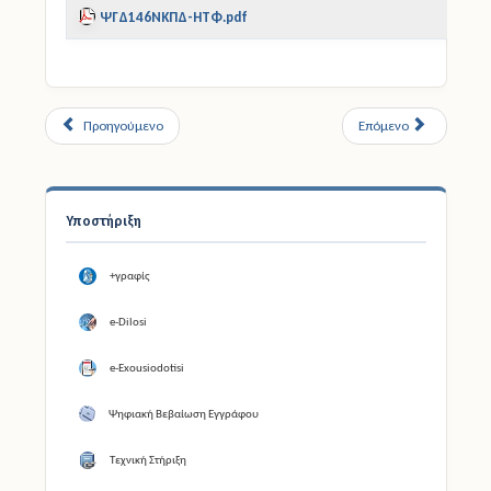
ΨΓΔ146ΝΚΠΔ-ΗΤΦ.pdf
Προηγούμενο
Επόμενο
Υποστήριξη
+γραφίς
e-Dilosi
e-Exousiodotisi
Ψηφιακή Βεβαίωση Εγγράφου
Τεχνική Στήριξη