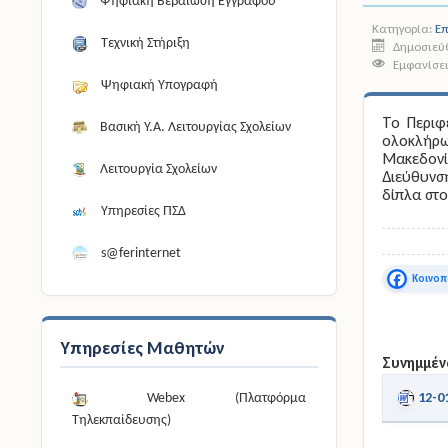
Ψηφιακή Βεβαίωση Εγγράφου
Κατηγορία:
Ε
Τεχνική Στήριξη
Δημοσιεύθ
Εμφανίσει
Ψηφιακή Υπογραφή
Το Περιφ
Βασική Υ.Α. Λειτουργίας Σχολείων
ολοκλήρω
Μακεδον
Λειτουργία Σχολείων
Διεύθυνσ
δίπλα στ
Υπηρεσίες ΠΣΔ
s@ferinternet
Faceboo
Υπηρεσίες Μαθητών
Συνημμέν
12-
Webex (Πλατφόρμα
Τηλεκπαίδευσης)