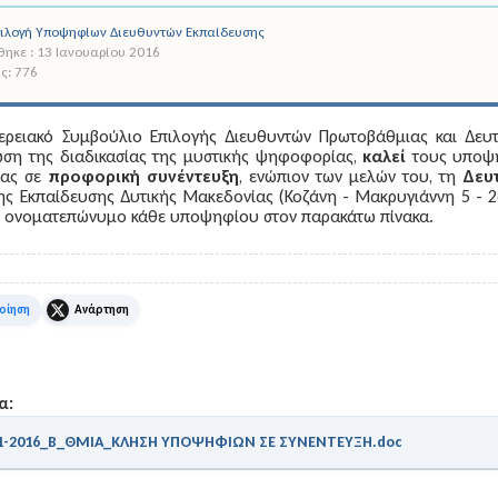
πιλογή Υποψηφίων Διευθυντών Εκπαίδευσης
ηκε : 13 Ιανουαρίου 2016
ς: 776
ερειακό Συμβούλιο Επιλογής Διευθυντών Πρωτοβάθμιας και Δευτ
ση της διαδικασίας της μυστικής ψηφοφορίας,
καλεί
τους υποψη
ίας σε
προφορική συνέντευξη
, ενώπιον των μελών του, τη
Δευ
ης Εκπαίδευσης Δυτικής Μακεδονίας (Κοζάνη - Μακρυγιάννη 5 - 
ο ονοματεπώνυμο κάθε υποψηφίου στον παρακάτω πίνακα.
k
X
α:
01-2016_Β_ΘΜΙΑ_ΚΛΗΣΗ ΥΠΟΨΗΦΙΩΝ ΣΕ ΣΥΝΕΝΤΕΥΞΗ.doc