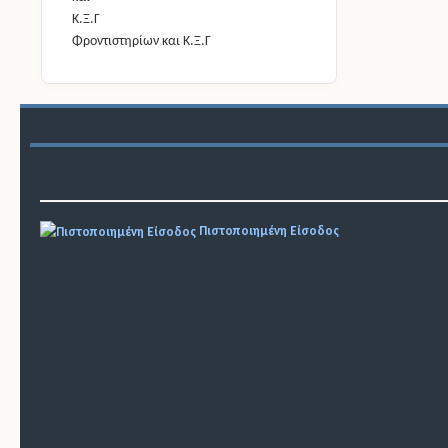
Φροντιστηρίων και Κ.Ξ.Γ
Πιστοποιημένη Είσοδος