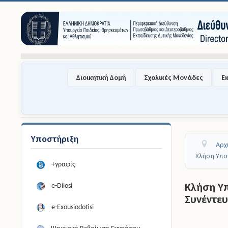
Διοικητική Δομή
Σχολικές Μονάδες
Ε
Υποστήριξη
Αρχ
Κλήση Υπο
+γραφίς
Κλήση Υ
e-Dilosi
Συνέντε
e-Exousiodotisi