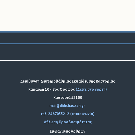
Διεύθυνση Δευτεροβάθμιας Εκπαίδευσης Καστοριάς
Καραολή 10 - 3ος Όροφος
(Δείτε στο χάρτη)
Καστοριά 52100
mail@dide.kas.sch.gr
τηλ. 2467055212 (επικοινωνία)
Δήλωση Προσβασιμότητας
Εμφανίσεις Άρθρων