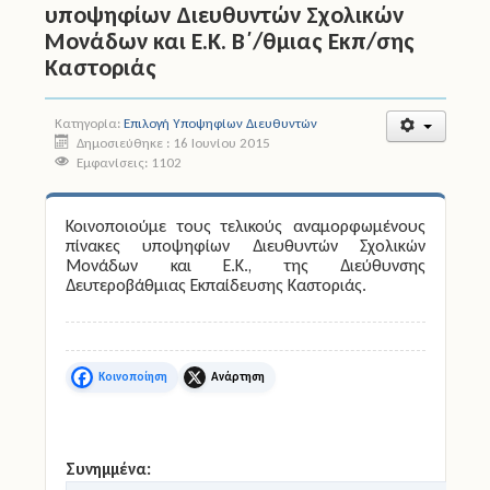
υποψηφίων Διευθυντών Σχολικών
Μονάδων και Ε.Κ. Β΄/θμιας Εκπ/σης
Άδειες
Καστοριάς
Έντυπα
Κατηγορία:
Επιλογή Υποψηφίων Διευθυντών
Πολιτική Προστασία
Δημοσιεύθηκε : 16 Ιουνίου 2015
Εμφανίσεις: 1102
Ηλεκτρονικές Υπηρεσίες
Κοινοποιούμε τους τελικούς αναμορφωμένους
Επικοινωνία
πίνακες υποψηφίων Διευθυντών Σχολικών
Μονάδων και Ε.Κ., της Διεύθυνσης
Δευτεροβάθμιας Εκπαίδευσης Καστοριάς.
Facebook
X
Συνημμένα: