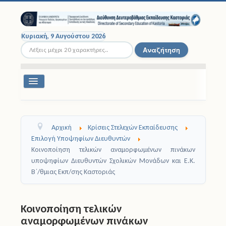
Κυριακή, 9 Αυγούστου 2026
Αναζήτηση...
Αναζήτηση
Εναλλαγή
πλοήγησης
Διοικητική Δομή
Αρχική
Κρίσεις Στελεχών Εκπαίδευσης
Σχολικές Μονάδες
Επιλογή Υποψηφίων Διευθυντών
Κοινοποίηση τελικών αναμορφωμένων πινάκων
Εκπαιδευτικοί
υποψηφίων Διευθυντών Σχολικών Μονάδων και Ε.Κ.
Β΄/θμιας Εκπ/σης Καστοριάς
Μαθητές
Σχολικές Εκδρομές
Κοινοποίηση τελικών
αναμορφωμένων πινάκων
Νομοθεσία