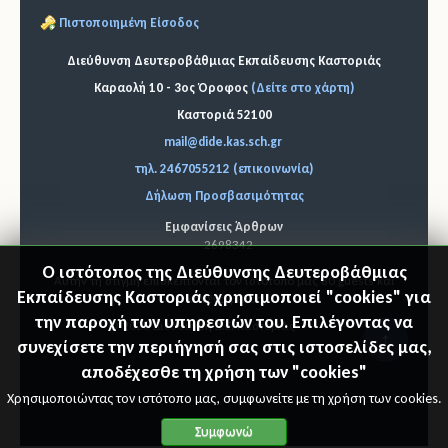
Πιστοποιημένη Είσοδος
Διεύθυνση Δευτεροβάθμιας Εκπαίδευσης Καστοριάς
Καραολή 10 - 3ος Όροφος
(Δείτε στο χάρτη)
Καστοριά 52100
mail@dide.kas.sch.gr
τηλ. 2467055212 (επικοινωνία)
Δήλωση Προσβασιμότητας
Εμφανίσεις Άρθρων
2698342
Ο ιστότοπος της Διεύθυνσης Δευτεροβάθμιας
Αυτήν τη στιγμή επισκέπτονται τον ιστότοπό μας 80 guests και
Εκπαίδευσης Καστοριάς χρησιμοποιεί "cookies" για
κανένα μέλος
την παροχή των υπηρεσιών του. Επιλέγοντας να
© 2026 Διεύθυνση Δ.Ε. Καστοριάς
"Επιστ
συνεχίσετε την περιήγησή σας στις ιστοσελίδες μας,
αποδέχεσθε τη χρήση των "cookies"
ροφή
Χρησιμοποιώντας τον ιστότοπο μας, συμφωνείτε με τη χρήση των cookies.
στη
Συμφωνώ