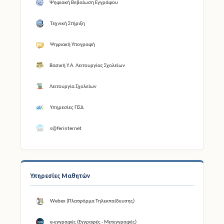
Ψηφιακή Βεβαίωση Εγγράφου
Τεχνική Στήριξη
Ψηφιακή Υπογραφή
Βασική Υ.Α. Λειτουργίας Σχολείων
Λειτουργία Σχολείων
Υπηρεσίες ΠΣΔ
s@ferinternet
Υπηρεσίες Μαθητών
Webex (Πλατφόρμα Τηλεκπαίδευσης)
e-εγγραφές (Εγγραφές - Μετεγγραφές)