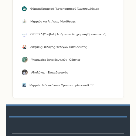
Θέματα Κρατικού Πιστοποιητικού Γλωσσομάθειας
Μητρώο και Αιτήσεις Μετάθεσης
Ο.Π.Σ.Υ.Δ (Υποβολή Αιτήσεων - Διαχείριση Προσωπικού)
Αιτήσεις Επιλογής Στελεχών Εκπαίδευσης
Υπερωρίες Εκπαιδευτικών - Οδηγίες
Αξιολόγηση Εκπαιδευτικών
Μητρώο Διδασκόντων Φροντιστηρίων και Κ.Ξ.Γ