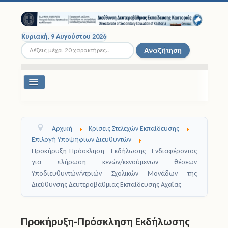
Κυριακή, 9 Αυγούστου 2026
Αναζήτηση...
Αναζήτηση
Εναλλαγή
πλοήγησης
Διοικητική Δομή
Αρχική
Κρίσεις Στελεχών Εκπαίδευσης
Σχολικές Μονάδες
Επιλογή Υποψηφίων Διευθυντών
Προκήρυξη-Πρόσκληση Εκδήλωσης Ενδιαφέροντος
Εκπαιδευτικοί
για πλήρωση κενών/κενούμενων θέσεων
Υποδιευθυντών/ντριών Σχολικών Μονάδων της
Μαθητές
Διεύθυνσης Δευτεροβάθμιας Εκπαίδευσης Αχαΐας
Σχολικές Εκδρομές
Προκήρυξη-Πρόσκληση Εκδήλωσης
Νομοθεσία