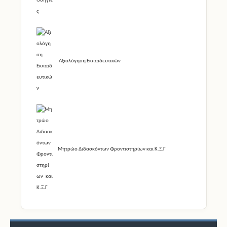
Αξιολόγηση Εκπαιδευτικών
Μητρώο Διδασκόντων Φροντιστηρίων και Κ.Ξ.Γ