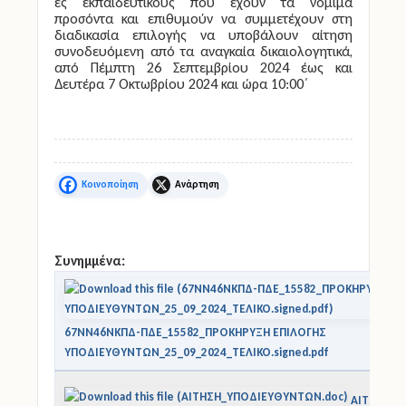
ες εκπαιδευτικούς που έχουν τα νόμιμα
προσόντα και επιθυμούν να συμμετέχουν στη
διαδικασία επιλογής να υποβάλουν αίτηση
συνοδευόμενη από τα αναγκαία δικαιολογητικά,
από Πέμπτη 26 Σεπτεμβρίου 2024 έως και
Δευτέρα 7 Οκτωβρίου 2024 και ώρα 10:00΄
Facebook
X
Συνημμένα:
67ΝΝ46ΝΚΠΔ-ΠΔΕ_15582_ΠΡΟΚΗΡΥΞΗ ΕΠΙΛΟΓΗΣ
ΥΠΟΔΙΕΥΘΥΝΤΩΝ_25_09_2024_ΤΕΛΙΚΟ.signed.pdf
ΑΙΤΗΣΗ_Υ