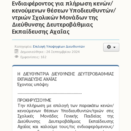
Ενδιαφέροντος για πλήρωση κενών/
κενούμενων θέσεων Υποδιευθυντών/
Άδειες
ντριών Σχολικών Μονάδων της
Διεύθυνσης Δευτεροβάθμιας
Έντυπα
Εκπαίδευσης Αχαΐας
Πολιτική Προστασία
Κατηγορία:
Επιλογή Υποψηφίων Διευθυντών
Ηλεκτρονικές Υπηρεσίες
Δημοσιεύθηκε : 26 Σεπτεμβρίου 2024
Εμφανίσεις: 162
Επικοινωνία
Η ΔΙΕΥΘΥΝΤΡΙΑ ΔΙΕΥΘΥΝΣΗΣ ΔΕΥΤΕΡΟΒΑΘΜΙΑΣ
ΕΚΠΑΙΔΕΥΣΗΣ ΑΧΑΪΑΣ
Έχοντας υπόψη:
.......................................................
ΠΡΟΚΗΡΥΣΣΟΥΜΕ
Την πλήρωση με επιλογή των παρακάτω κενών/
κενούμενων θέσεων Υποδιευθυντών/τριών στις
Σχολικές Μονάδες Γενικής Παιδείας της
Διεύθυνσης Δευτεροβάθμιας Εκπαίδευσης
Αχαΐας και καλούμε τους/τις ενδιαφερόμενους/