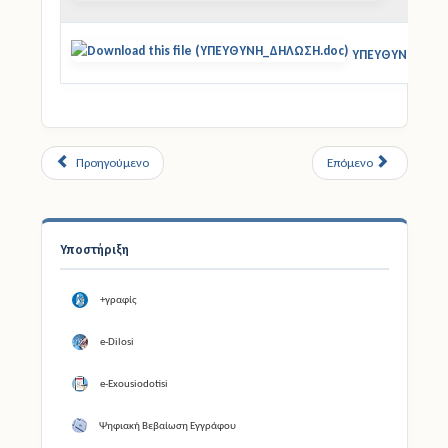
ΥΠΕΥΘΥΝΗ_ΔΗΛ
Προηγούμενο
Επόμενο
Υποστήριξη
+γραφίς
e-Dilosi
e-Exousiodotisi
Ψηφιακή Βεβαίωση Εγγράφου