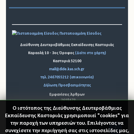
Πιστοποιημένη Είσοδος
Διεύθυνση Δευτεροβάθμιας Εκπαίδευσης Καστοριάς
Καραολή 10 - 3ος Όροφος
(Δείτε στο χάρτη)
Καστοριά 52100
mail@dide.kas.sch.gr
τηλ. 2467055212 (επικοινωνία)
Δήλωση Προσβασιμότητας
Εμφανίσεις Άρθρων
2698479
Ο ιστότοπος της Διεύθυνσης Δευτεροβάθμιας
Αυτήν τη στιγμή επισκέπτονται τον ιστότοπό μας 92 guests και
Εκπαίδευσης Καστοριάς χρησιμοποιεί "cookies" για
κανένα μέλος
την παροχή των υπηρεσιών του. Επιλέγοντας να
© 2026 Διεύθυνση Δ.Ε. Καστοριάς
"Επιστ
συνεχίσετε την περιήγησή σας στις ιστοσελίδες μας,