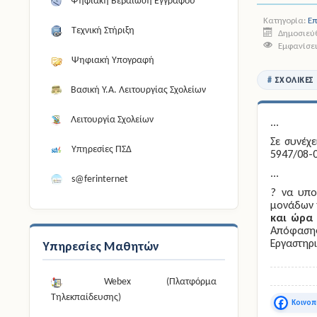
Ψηφιακή Βεβαίωση Εγγράφου
Κατηγορία:
Ε
Τεχνική Στήριξη
Δημοσιεύθ
Εμφανίσει
Ψηφιακή Υπογραφή
ΣΧΟΛΙΚΈΣ
Βασική Υ.Α. Λειτουργίας Σχολείων
Λειτουργία Σχολείων
...
Σε συνέχε
Υπηρεσίες ΠΣΔ
5947/08-
...
s@ferinternet
? να υπο
μονάδων 
και ώρα 
Απόφασης
Εργαστηρι
Υπηρεσίες Μαθητών
Webex (Πλατφόρμα
Τηλεκπαίδευσης)
Faceboo