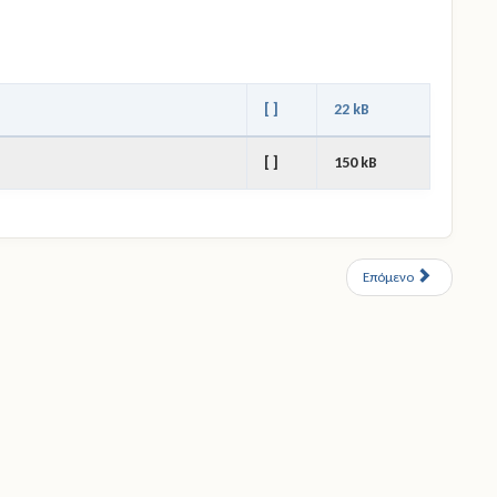
[ ]
22 kB
[ ]
150 kB
Επόμενο