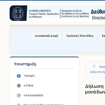
Διοικητική Δομή
Σχολικές Μονάδες
Ε
Υποστήριξη
Αρχ
Δήλωση πρ
+γραφίς
Δήλωση 
e-Dilosi
μονάδων
e-Exousiodotisi