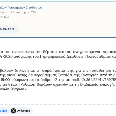
πιλογή Υποψηφίων Διευθυντών
ηκε : 09 Σεπτεμβρίου 2020
ς: 463
 ΜΟΝΆΔΕΣ
ια του αντικειμένου του θέματος και του αναγραφόμενου σχετικού
09-2020 απόφασης του Περιφερειακού Διευθυντή Πρωτοβάθμιας κα
βάλουν δήλωση με τη σειρά προτίμησης για την τοποθέτησή του
της Διεύθυνσης Δευτεροβάθμιας Εκπαίδευσης Καστοριάς
από την 
15:00
, σύμφωνα με το άρθρο 12 της με αριθ. Φ.361.22/41/159789
 με θέμα «Ρύθμιση θεμάτων σχετικών με τη διαδικασία επιλογής
ακών Κέντρων.»...
k
X