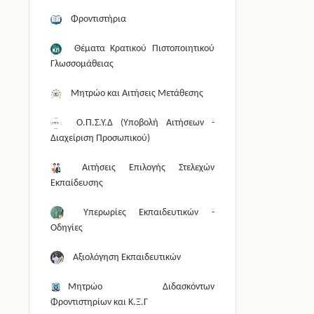
Φροντιστήρια
Θέματα Κρατικού Πιστοποιητικού
Γλωσσομάθειας
Μητρώο και Αιτήσεις Μετάθεσης
Ο.Π.Σ.Υ.Δ (Υποβολή Αιτήσεων -
Διαχείριση Προσωπικού)
Αιτήσεις Επιλογής Στελεχών
Εκπαίδευσης
Υπερωρίες Εκπαιδευτικών -
Οδηγίες
Αξιολόγηση Εκπαιδευτικών
Μητρώο Διδασκόντων
Φροντιστηρίων και Κ.Ξ.Γ