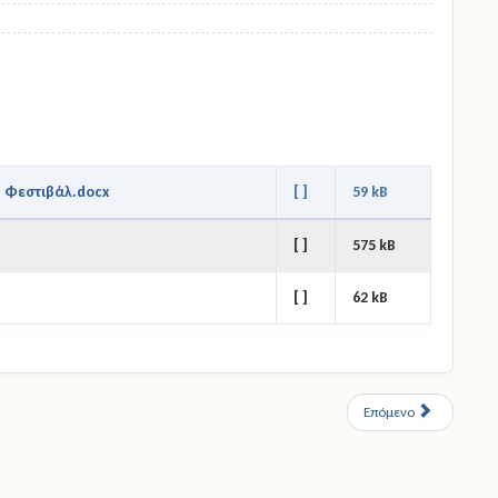
 Φεστιβάλ.docx
[ ]
59 kB
[ ]
575 kB
[ ]
62 kB
Επόμενο