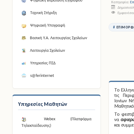
Ψηφιακή Βεβαίωση Εγγράφου
Κατηγορία:
Ε
Δημοσιεύθ
Εμφανίσει
Τεχνική Στήριξη
Ψηφιακή Υπογραφή
ΕΠΙΜΟΡΦ
Βασική Υ.Α. Λειτουργίας Σχολείων
Λειτουργία Σχολείων
Υπηρεσίες ΠΣΔ
s@ferinternet
Το Ελληνι
τις Περιφ
Ιονίων Ν
Υπηρεσίες Μαθητών
Μαθητικό
Το φεστιβ
να
αφιερ
Webex (Πλατφόρμα
και συμμε
Τηλεκπαίδευσης)