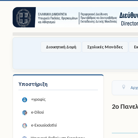
Διοικητική Δομή
Σχολικές Μονάδες
Ε
Υποστήριξη
Αρχ
+γραφίς
2o Πανε
e-Dilosi
e-Exousiodotisi