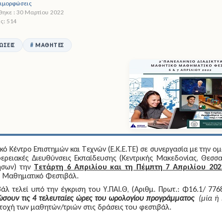
πιμορφώσεις
ηκε : 30 Μαρτίου 2022
ς: 514
ΏΣΕΙΣ
ΜΑΘΗΤΈΣ
κό Κέντρο Επιστημών και Τεχνών (Ε.Κ.Ε.ΤΕ) σε συνεργασία με την ο
ερειακές Διευθύνσεις Εκπαίδευσης (Κεντρικής Μακεδονίας, Θεσσα
ήσων) την
Τετάρτη 6 Απριλίου και τη Πέμπτη 7 Απριλίου 202
 Μαθηματικό Φεστιβάλ.
άλ τελεί υπό την έγκριση του Υ.ΠΑΙ.Θ, (Αριθμ. Πρωτ.: Φ16.1/ 77
ώσουν τις 4 τελευταίες ώρες του ωρολογίου προγράμματος
(μία ή
τοχή των μαθητών/τριών στις δράσεις του φεστιβάλ.