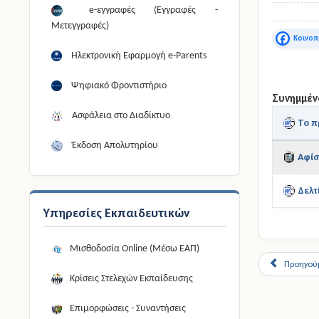
e-εγγραφές (Εγγραφές -
Μετεγγραφές)
Faceboo
Ηλεκτρονική Εφαρμογή e-Parents
Ψηφιακό Φροντιστήριο
Συνημμέν
Ασφάλεια στο Διαδίκτυο
To π
Έκδοση Απολυτηρίου
Αφίσ
Δελτ
Υπηρεσίες Εκπαιδευτικών
Μισθοδοσία Online (Μέσω ΕΑΠ)
Προηγού
Κρίσεις Στελεχών Εκπαίδευσης
Επιμορφώσεις - Συναντήσεις