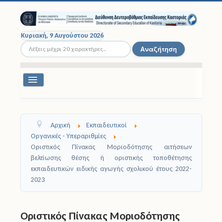
Κυριακή, 9 Αυγούστου 2026
Αναζήτηση...
Αναζήτηση
Εναλλαγή
πλοήγησης
Διοικητική Δομή
Αρχική
Εκπαιδευτικοί
Σχολικές Μονάδες
Οργανικές - Υπεραριθμίες
Οριστικός Πίνακας Μοριοδότησης αιτήσεων
Εκπαιδευτικοί
βελτίωσης θέσης ή οριστικής τοποθέτησης
εκπαιδευτικών ειδικής αγωγής σχολικού έτους 2022-
Μαθητές
2023
Σχολικές Εκδρομές
Οριστικός Πίνακας Μοριοδότησης
Νομοθεσία