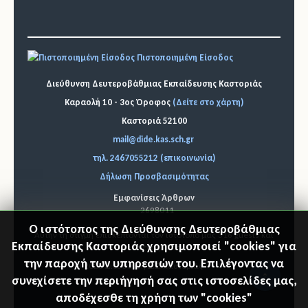
Πιστοποιημένη Είσοδος
Διεύθυνση Δευτεροβάθμιας Εκπαίδευσης Καστοριάς
Καραολή 10 - 3ος Όροφος
(Δείτε στο χάρτη)
Καστοριά 52100
mail@dide.kas.sch.gr
τηλ. 2467055212 (επικοινωνία)
Δήλωση Προσβασιμότητας
Εμφανίσεις Άρθρων
2698011
Ο ιστότοπος της Διεύθυνσης Δευτεροβάθμιας
Αυτήν τη στιγμή επισκέπτονται τον ιστότοπό μας 316 guests και
Εκπαίδευσης Καστοριάς χρησιμοποιεί "cookies" για
κανένα μέλος
την παροχή των υπηρεσιών του. Επιλέγοντας να
© 2026 Διεύθυνση Δ.Ε. Καστοριάς
"Επιστ
συνεχίσετε την περιήγησή σας στις ιστοσελίδες μας,
αποδέχεσθε τη χρήση των "cookies"
ροφή