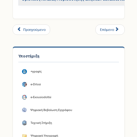
Προηγούμενο
Επόμενο
Υποστήριξη
+γραφίς
e-Dilosi
e-Exousiodotisi
Ψηφιακή Βεβαίωση Εγγράφου
Τεχνική Στήριξη
Ψηφιακή Υπογραφή