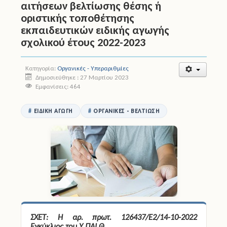
αιτήσεων βελτίωσης θέσης ή
οριστικής τοποθέτησης
Άδειες
εκπαιδευτικών ειδικής αγωγής
σχολικού έτους 2022-2023
Έντυπα
Πολιτική Προστασία
Κατηγορία:
Οργανικές - Υπεραριθμίες
Δημοσιεύθηκε : 27 Μαρτίου 2023
Εμφανίσεις: 464
Ηλεκτρονικές Υπηρεσίες
Επικοινωνία
ΕΙΔΙΚΉ ΑΓΩΓΉ
ΟΡΓΑΝΙΚΈΣ - ΒΕΛΤΊΩΣΗ
ΣΧΕΤ: Η αρ. πρωτ. 126437/Ε2/14-10-2022
Εγκύκλιος του Υ.ΠΑΙ.Θ.