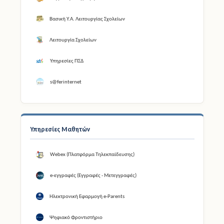
Βασική Υ.Α. Λειτουργίας Σχολείων
Λειτουργία Σχολείων
Υπηρεσίες ΠΣΔ
s@ferinternet
Υπηρεσίες Μαθητών
Webex (Πλατφόρμα Τηλεκπαίδευσης)
e-εγγραφές (Εγγραφές - Μετεγγραφές)
Ηλεκτρονική Εφαρμογή e-Parents
Ψηφιακό Φροντιστήριο