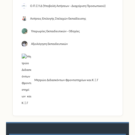
Ο.Π.Σ.Υ.Δ (Υποβολή Αιτήσεων - Διαχείριση Προσωπικού)
Αιτήσεις Επιλογής Στελεχών Εκπαίδευσης
Υπερωρίες Εκπαιδευτικών - Οδηγίες
Αξιολόγηση Εκπαιδευτικών
Μητρώο Διδασκόντων Φροντιστηρίων και Κ.Ξ.Γ