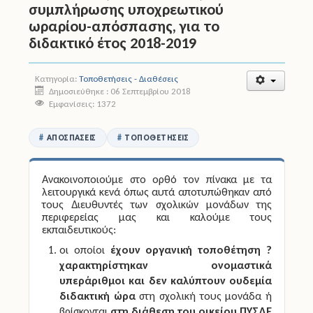
συμπλήρωσης υποχρεωτικού
ωραρίου-απόσπασης, για το
Άδειες
διδακτικό έτος 2018-2019
Έντυπα
Κατηγορία:
Τοποθετήσεις - Διαθέσεις
Πολιτική Προστασία
Δημοσιεύθηκε : 06 Σεπτεμβρίου 2018
Εμφανίσεις: 1372
Ηλεκτρονικές Υπηρεσίες
ΑΠΟΣΠΆΣΕΙΣ
ΤΟΠΟΘΕΤΉΣΕΙΣ
Επικοινωνία
Ανακοινοποιούμε στο ορθό τον πίνακα με τα
λειτουργικά κενά όπως αυτά αποτυπώθηκαν από
τους Διευθυντές των σχολικών μονάδων της
περιφερείας μας και καλούμε τους
εκπαιδευτικούς:
οι οποίοι
έχουν οργανική τοποθέτηση ?
χαρακτηρίστηκαν ονομαστικά
υπεράριθμοι και δεν καλύπτουν ουδεμία
διδακτική ώρα
στη σχολική τους μονάδα ή
βρίσκονται
στη διάθεση του οικείου ΠΥΣΔΕ