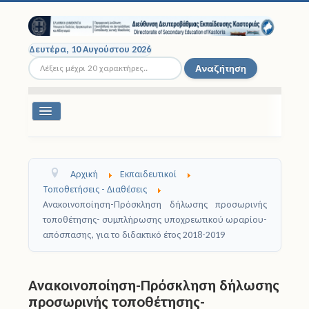
Δευτέρα, 10 Αυγούστου 2026
Αναζήτηση...
Αναζήτηση
Εναλλαγή
πλοήγησης
Διοικητική Δομή
Αρχική
Εκπαιδευτικοί
Σχολικές Μονάδες
Τοποθετήσεις - Διαθέσεις
Ανακοινοποίηση-Πρόσκληση δήλωσης προσωρινής
Εκπαιδευτικοί
τοποθέτησης- συμπλήρωσης υποχρεωτικού ωραρίου-
απόσπασης, για το διδακτικό έτος 2018-2019
Μαθητές
Σχολικές Εκδρομές
Ανακοινοποίηση-Πρόσκληση δήλωσης
προσωρινής τοποθέτησης-
Νομοθεσία