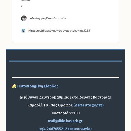
Αξιολόγηση Εκπαιδευτικών
Μητρώο Διδασκόντων Φροντιστηρίων και Κ.Ξ.Γ
Πιστοποιημένη Είσοδος
Διεύθυνση Δευτεροβάθμιας Εκπαίδευσης Καστοριάς
Καραολή 10 - 3ος Όροφος
(Δείτε στο χάρτη)
Καστοριά 52100
mail@dide.kas.sch.gr
τηλ. 2467055212 (επικοινωνία)