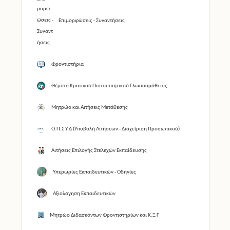
Επιμορφώσεις - Συναντήσεις
Φροντιστήρια
Θέματα Κρατικού Πιστοποιητικού Γλωσσομάθειας
Μητρώο και Αιτήσεις Μετάθεσης
Ο.Π.Σ.Υ.Δ (Υποβολή Αιτήσεων - Διαχείριση Προσωπικού)
Αιτήσεις Επιλογής Στελεχών Εκπαίδευσης
Υπερωρίες Εκπαιδευτικών - Οδηγίες
Αξιολόγηση Εκπαιδευτικών
Μητρώο Διδασκόντων Φροντιστηρίων και Κ.Ξ.Γ