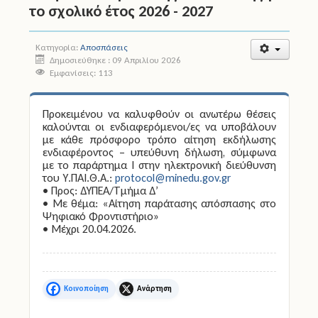
το σχολικό έτος 2026 - 2027
Άδειες
Κατηγορία:
Αποσπάσεις
Έντυπα
Δημοσιεύθηκε : 09 Απριλίου 2026
Εμφανίσεις: 113
Πολιτική Προστασία
Προκειμένου να καλυφθούν οι ανωτέρω θέσεις
Ηλεκτρονικές Υπηρεσίες
καλούνται οι ενδιαφερόμενοι/ες να υποβάλουν
με κάθε πρόσφορο τρόπο αίτηση εκδήλωσης
ενδιαφέροντος – υπεύθυνη δήλωση, σύμφωνα
Επικοινωνία
με το παράρτημα Ι στην ηλεκτρονική διεύθυνση
του Υ.ΠΑΙ.Θ.Α.:
protocol@minedu.gov.gr
• Προς: ΔΥΠΕΑ/Τμήμα Δ’
• Με θέμα: «Αίτηση παράτασης απόσπασης στο
Ψηφιακό Φροντιστήριο»
• Μέχρι 20.04.2026.
Facebook
X