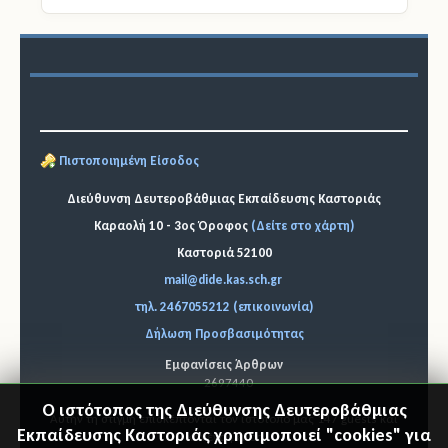
Πιστοποιημένη Είσοδος
Διεύθυνση Δευτεροβάθμιας Εκπαίδευσης Καστοριάς
Καραολή 10 - 3ος Όροφος
(Δείτε στο χάρτη)
Καστοριά 52100
mail@dide.kas.sch.gr
τηλ. 2467055212 (επικοινωνία)
Δήλωση Προσβασιμότητας
Εμφανίσεις Άρθρων
2697440
Ο ιστότοπος της Διεύθυνσης Δευτεροβάθμιας
Αυτήν τη στιγμή επισκέπτονται τον ιστότοπό μας 147 guests και
Εκπαίδευσης Καστοριάς χρησιμοποιεί "cookies" για
κανένα μέλος