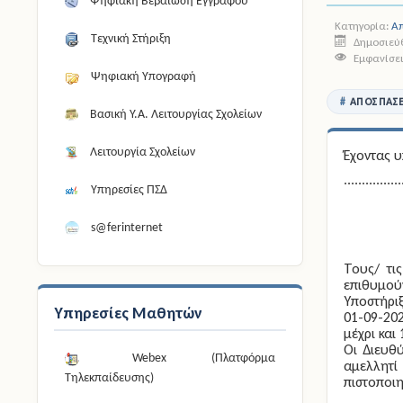
Ψηφιακή Βεβαίωση Εγγράφου
Κατηγορία:
Α
Τεχνική Στήριξη
Δημοσιεύθ
Εμφανίσει
Ψηφιακή Υπογραφή
ΑΠΟΣΠΆΣΕ
Βασική Υ.Α. Λειτουργίας Σχολείων
Λειτουργία Σχολείων
Έχοντας 
................
Υπηρεσίες ΠΣΔ
s@ferinternet
Τους/ τι
επιθυμούν
Υποστήριξ
Υπηρεσίες Μαθητών
01-09-20
μέχρι και
Οι Διευθ
Webex (Πλατφόρμα
αμελλητί
Τηλεκπαίδευσης)
πιστοποι