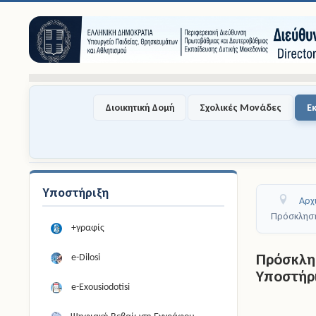
Διοικητική Δομή
Σχολικές Μονάδες
Ε
Υποστήριξη
Αρχ
Πρόσκληση
+γραφίς
Πρόσκλη
e-Dilosi
Υποστήρ
e-Exousiodotisi