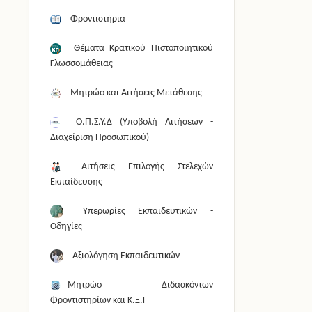
Φροντιστήρια
Θέματα Κρατικού Πιστοποιητικού
Γλωσσομάθειας
Μητρώο και Αιτήσεις Μετάθεσης
Ο.Π.Σ.Υ.Δ (Υποβολή Αιτήσεων -
Διαχείριση Προσωπικού)
Αιτήσεις Επιλογής Στελεχών
Εκπαίδευσης
Υπερωρίες Εκπαιδευτικών -
Οδηγίες
Αξιολόγηση Εκπαιδευτικών
Μητρώο Διδασκόντων
Φροντιστηρίων και Κ.Ξ.Γ