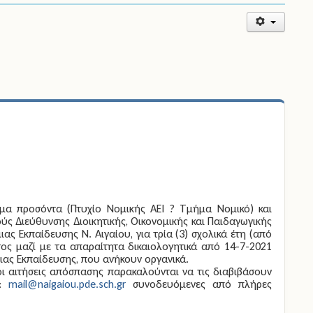
ιμα προσόντα (Πτυχίο Νομικής ΑΕΙ ? Τμήμα Νομικό) και
ς Διεύθυνσης Διοικητικής, Οικονομικής και Παιδαγωγικής
ς Εκπαίδευσης Ν. Αιγαίου, για τρία (3) σχολικά έτη (από
ος μαζί με τα απαραίτητα δικαιολογητικά
από 14-7-2021
ιας Εκπαίδευσης, που ανήκουν οργανικά.
ι αιτήσεις απόσπασης παρακαλούνται να τις διαβιβάσουν
l:
mail@naigaiou.pde.sch.gr
συνοδευόμενες από πλήρες