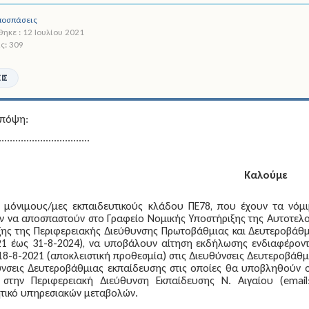
ποσπάσεις
ηκε : 12 Ιουλίου 2021
ς: 309
ΙΣ
υπόψη:
.................................
Καλούμε
ς μόνιμους/μες εκπαιδευτικούς κλάδου ΠΕ78, που έχουν τα νόμ
 να αποσπαστούν στο Γραφείο Νομικής Υποστήριξης της Αυτοτελού
ης της Περιφερειακής Διεύθυνσης Πρωτοβάθμιας και Δευτεροβάθμια
21 έως 31-8-2024), να υποβάλουν αίτηση εκδήλωσης ενδιαφέροντ
 18-8-2021 (αποκλειστική προθεσμία)
στις Διευθύνσεις Δευτεροβάθμ
ύνσεις Δευτεροβάθμιας εκπαίδευσης στις οποίες θα υποβληθούν ο
 στην Περιφερειακή Διεύθυνση Εκπαίδευσης Ν. Αιγαίου (emai
ητικό υπηρεσιακών μεταβολών.