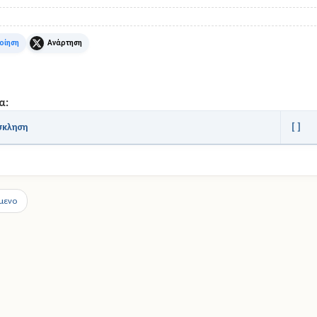
k
X
α:
σκληση
[ ]
μενο