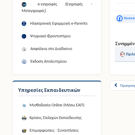
e-εγγραφές (Εγγραφές -
Μετεγγραφές)
Faceboo
Ηλεκτρονική Εφαρμογή e-Parents
Ψηφιακό Φροντιστήριο
Συνημμέν
Ασφάλεια στο Διαδίκτυο
Πρό
Έκδοση Απολυτηρίου
Προηγού
Υπηρεσίες Εκπαιδευτικών
Μισθοδοσία Online (Μέσω ΕΑΠ)
Κρίσεις Στελεχών Εκπαίδευσης
Επιμορφώσεις - Συναντήσεις