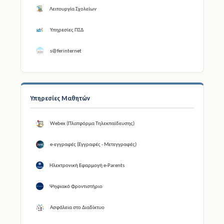
Λειτουργία Σχολείων
Υπηρεσίες ΠΣΔ
s@ferinternet
Υπηρεσίες Μαθητών
Webex (Πλατφόρμα Τηλεκπαίδευσης)
e-εγγραφές (Εγγραφές - Μετεγγραφές)
Ηλεκτρονική Εφαρμογή e-Parents
Ψηφιακό Φροντιστήριο
Ασφάλεια στο Διαδίκτυο