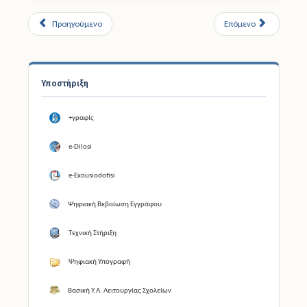
Προηγούμενο
Επόμενο
Υποστήριξη
+γραφίς
e-Dilosi
e-Exousiodotisi
Ψηφιακή Βεβαίωση Εγγράφου
Τεχνική Στήριξη
Ψηφιακή Υπογραφή
Βασική Υ.Α. Λειτουργίας Σχολείων