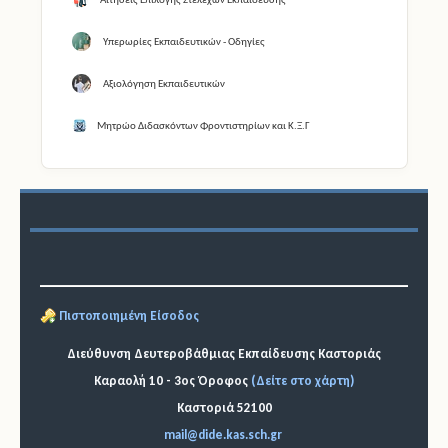
Αιτήσεις Επιλογής Στελεχών Εκπαίδευσης
Υπερωρίες Εκπαιδευτικών - Οδηγίες
Αξιολόγηση Εκπαιδευτικών
Μητρώο Διδασκόντων Φροντιστηρίων και Κ.Ξ.Γ
Πιστοποιημένη Είσοδος
Διεύθυνση Δευτεροβάθμιας Εκπαίδευσης Καστοριάς
Καραολή 10 - 3ος Όροφος
(Δείτε στο χάρτη)
Καστοριά 52100
mail@dide.kas.sch.gr