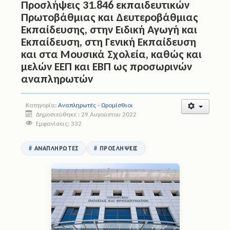
Προσλήψεις 31.846 εκπαιδευτικών
Πρωτοβάθμιας και Δευτεροβάθμιας
Άδειες
Εκπαίδευσης, στην Ειδική Αγωγή και
Εκπαίδευση, στη Γενική Εκπαίδευση
Έντυπα
και στα Μουσικά Σχολεία, καθώς και
μελών ΕΕΠ και ΕΒΠ ως προσωρινών
Πολιτική Προστασία
αναπληρωτών
Ηλεκτρονικές Υπηρεσίες
Κατηγορία:
Αναπληρωτές - Ωρομίσθιοι
Επικοινωνία
Δημοσιεύθηκε : 29 Αυγούστου 2022
Εμφανίσεις: 332
ΑΝΑΠΛΗΡΩΤΈΣ
ΠΡΟΣΛΉΨΕΙΣ