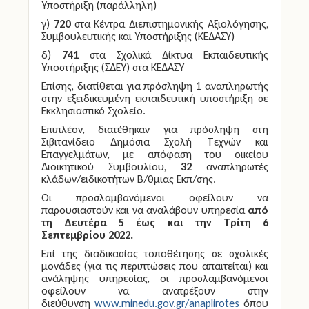
Υποστήριξη (παράλληλη)
γ)
720
στα Κέντρα Διεπιστημονικής Αξιολόγησης,
Συμβουλευτικής και Υποστήριξης (ΚΕΔΑΣΥ)
δ)
741
στα Σχολικά Δίκτυα Εκπαιδευτικής
Υποστήριξης (ΣΔΕΥ) στα ΚΕΔΑΣΥ
Επίσης, διατίθεται για πρόσληψη 1 αναπληρωτής
στην εξειδικευμένη εκπαιδευτική υποστήριξη σε
Εκκλησιαστικό Σχολείο.
Επιπλέον, διατέθηκαν για πρόσληψη στη
Σιβιτανίδειο Δημόσια Σχολή Τεχνών και
Επαγγελμάτων, με απόφαση του οικείου
Διοικητικού Συμβουλίου,
32
αναπληρωτές
κλάδων/ειδικοτήτων Β/θμιας Εκπ/σης.
Οι προσλαμβανόμενοι οφείλουν να
παρουσιαστούν και να αναλάβουν υπηρεσία
από
τη Δευτέρα 5 έως και την Τρίτη 6
Σεπτεμβρίου 2022.
Επί της διαδικασίας τοποθέτησης σε σχολικές
μονάδες (για τις περιπτώσεις που απαιτείται) και
ανάληψης υπηρεσίας, οι προσλαμβανόμενοι
οφείλουν να ανατρέξουν στην
διεύθυνση
www.minedu.gov.gr/anaplirotes
όπου