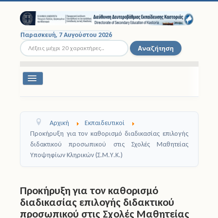
Παρασκευή, 7 Αυγούστου 2026
Αναζήτηση...
Αναζήτηση
Εναλλαγή
πλοήγησης
Διοικητική Δομή
Αρχική
Εκπαιδευτικοί
Σχολικές Μονάδες
Προκήρυξη για τον καθορισμό διαδικασίας επιλογής
διδακτικού προσωπικού στις Σχολές Μαθητείας
Εκπαιδευτικοί
Υποψηφίων Κληρικών (Σ.Μ.Υ.Κ.)
Μαθητές
Προκήρυξη για τον καθορισμό
Σχολικές Εκδρομές
διαδικασίας επιλογής διδακτικού
προσωπικού στις Σχολές Μαθητείας
Νομοθεσία