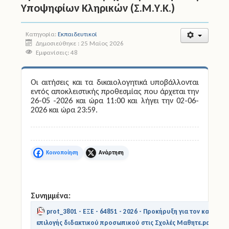
Υποψηφίων Κληρικών (Σ.Μ.Υ.Κ.)
Άδειες
Κατηγορία:
Εκπαιδευτικοί
Έντυπα
Δημοσιεύθηκε : 25 Μαϊος 2026
Εμφανίσεις: 48
Πολιτική Προστασία
Οι αιτήσεις και τα δικαιολογητικά υποβάλλονται
Ηλεκτρονικές Υπηρεσίες
εντός αποκλειστικής προθεσμίας που άρχεται την
26-05 -2026 και ώρα 11:00 και λήγει την 02-06-
2026 και ώρα 23:59.
Επικοινωνία
Facebook
X
Συνημμένα:
prot_3801 - ΕΞΕ - 64851 - 2026 - Προκήρυξη για τον καθορι
επιλογής διδακτικού προσωπικού στις Σχολές Μαθητε.pdf