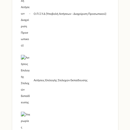
Ο.Π.Σ.Υ.Δ (Υποβολή Αιτήσεων - Διαχείριση Προσωπικού)
Αιτήσεις Επιλογής Στελεχών Εκπαίδευσης