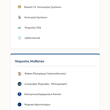
Βασική Υ.Α. Λειτουργίας Σχολείων
Λειτουργία Σχολείων
Υπηρεσίες ΠΣΔ
s@ferinternet
Υπηρεσίες Μαθητών
Webex (Πλατφόρμα Τηλεκπαίδευσης)
e-εγγραφές (Εγγραφές - Μετεγγραφές)
Ηλεκτρονική Εφαρμογή e-Parents
Ψηφιακό Φροντιστήριο