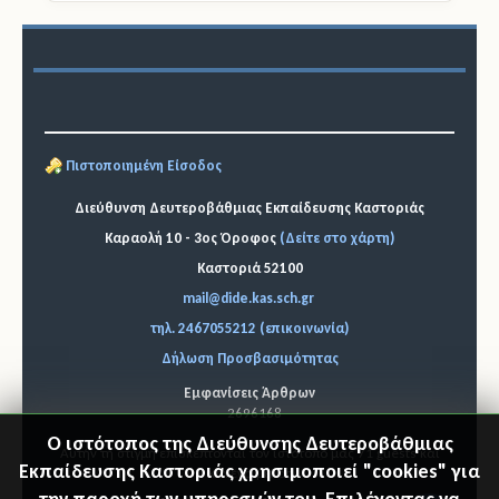
Πιστοποιημένη Είσοδος
Διεύθυνση Δευτεροβάθμιας Εκπαίδευσης Καστοριάς
Καραολή 10 - 3ος Όροφος
(Δείτε στο χάρτη)
Καστοριά 52100
mail@dide.kas.sch.gr
τηλ. 2467055212 (επικοινωνία)
Δήλωση Προσβασιμότητας
Εμφανίσεις Άρθρων
2696168
Ο ιστότοπος της Διεύθυνσης Δευτεροβάθμιας
Αυτήν τη στιγμή επισκέπτονται τον ιστότοπό μας 71 guests και
Εκπαίδευσης Καστοριάς χρησιμοποιεί "cookies" για
κανένα μέλος