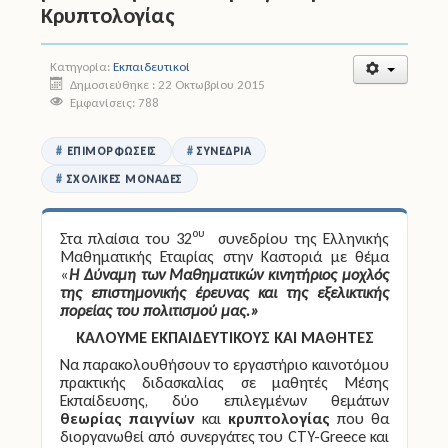
Κρυπτολογίας
Άδειες
Κατηγορία:
Εκπαιδευτικοί
Έντυπα
Δημοσιεύθηκε : 22 Οκτωβρίου 2015
Εμφανίσεις: 788
Πολιτική Προστασία
ΕΠΙΜΟΡΦΏΣΕΙΣ
ΣΥΝΈΔΡΙΑ
Ηλεκτρονικές Υπηρεσίες
ΣΧΟΛΙΚΈΣ ΜΟΝΆΔΕΣ
Επικοινωνία
ου
Στα πλαίσια του 32
συνεδρίου της Ελληνικής
Μαθηματικής Εταιρίας στην Καστοριά με θέμα
«
Η Δύναμη των Μαθηματικών κινητήριος μοχλός
της επιστημονικής έρευνας και της εξελικτικής
πορείας του πολιτισμού μας.»
ΚΑΛΟΥΜΕ ΕΚΠΑΙΔΕΥΤΙΚΟΥΣ ΚΑΙ ΜΑΘΗΤΕΣ
Να παρακολουθήσουν το εργαστήριο καινοτόμου
πρακτικής διδασκαλίας σε μαθητές Μέσης
Εκπαίδευσης, δύο επιλεγμένων θεμάτων
θεωρίας παιγνίων
και
κρυπτολογίας
που θα
διοργανωθεί από συνεργάτες του CTY-Greece και