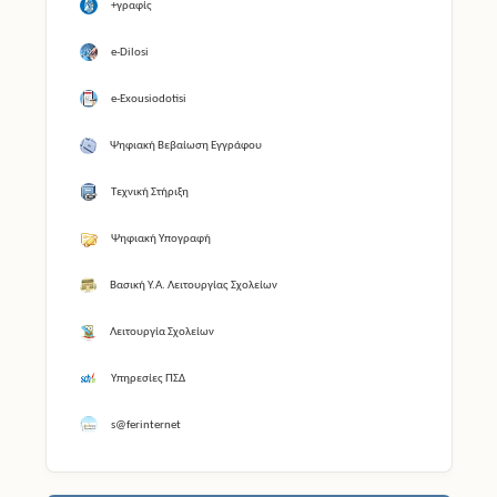
+γραφίς
e-Dilosi
e-Exousiodotisi
Ψηφιακή Βεβαίωση Εγγράφου
Τεχνική Στήριξη
Ψηφιακή Υπογραφή
Βασική Υ.Α. Λειτουργίας Σχολείων
Λειτουργία Σχολείων
Υπηρεσίες ΠΣΔ
s@ferinternet