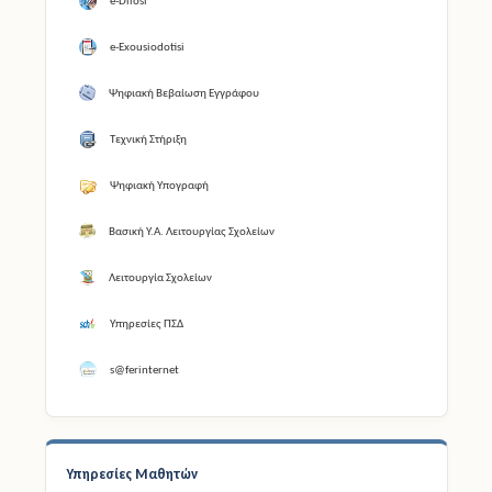
e-Dilosi
e-Exousiodotisi
Ψηφιακή Βεβαίωση Εγγράφου
Τεχνική Στήριξη
Ψηφιακή Υπογραφή
Βασική Υ.Α. Λειτουργίας Σχολείων
Λειτουργία Σχολείων
Υπηρεσίες ΠΣΔ
s@ferinternet
Υπηρεσίες Μαθητών