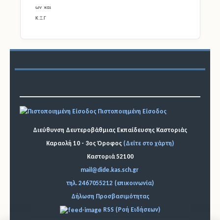
Πιστοποιημένη Είσοδος
Διεύθυνση Δευτεροβάθμιας Εκπαίδευσης Καστοριάς
Καραολή 10 - 3ος Όροφος
(Δείτε στο χάρτη)
Καστοριά 52100
mail@dide.kas.sch.gr
τηλ. 2467055212 (επικοινωνία)
Δήλωση Προσβασιμότητας
RSS (Ροή Ειδήσεων)