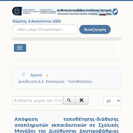
Πέμπτη, 6 Αυγούστου 2026
Αναζήτηση...
Αναζήτηση
Εναλλαγή
πλοήγησης
Διοικητική Δομή
Αρχική
Σχολικές Μονάδες
Διεύθυνση Δ.Ε. Καστοριάς - Τοποθετήσεις
Εκπαιδευτικοί
Εισάγετε μέρος του τίτλου.
Εμφάνιση #
Μαθητές
Απόφαση τοποθέτησης-διάθεσης
Σχολικές Εκδρομές
αναπληρωτών εκπαιδευτικών σε Σχολικές
Μονάδες της Διεύθυνσης Δευτεροβάθμιας
Νομοθεσία