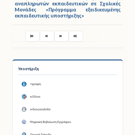
αναπληρωτών εκπαιδευτικών σε Σχολικές
Μονάδες «Πρόγραμμα εξειδικευμένης
εκπαιδευτικής υποστήριξης»
Σελίδα 3 από 13
Υποστήριξη
+γραφίς
e-Dilosi
e-Exousiodotisi
Ψηφιακή Βεβαίωση Εγγράφου
Τεχνική Στήριξη