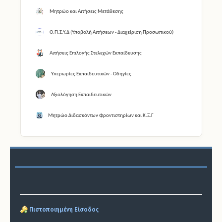
Μητρώο και Αιτήσεις Μετάθεσης
Ο.Π.Σ.Υ.Δ (Υποβολή Αιτήσεων - Διαχείριση Προσωπικού)
Αιτήσεις Επιλογής Στελεχών Εκπαίδευσης
Υπερωρίες Εκπαιδευτικών - Οδηγίες
Αξιολόγηση Εκπαιδευτικών
Μητρώο Διδασκόντων Φροντιστηρίων και Κ.Ξ.Γ
Πιστοποιημένη Είσοδος