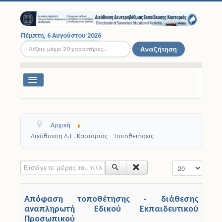
Πέμπτη, 6 Αυγούστου 2026
Αναζήτηση...
Αναζήτηση
Εναλλαγή
πλοήγησης
Διοικητική Δομή
Αρχική
Σχολικές Μονάδες
Διεύθυνση Δ.Ε. Καστοριάς - Τοποθετήσεις
Εκπαιδευτικοί
Εισάγετε μέρος του τίτλου.
Εμφάνιση #
Μαθητές
Απόφαση τοποθέτησης - διάθεσης
Σχολικές Εκδρομές
αναπληρωτή Εδικού Εκπαιδευτικού
Προσωπικού
Νομοθεσία