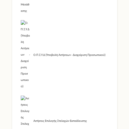
Ο.Π.Σ.Υ.Δ (Υποβολή Αιτήσεων - Διαχείριση Προσωπικού)
Αιτήσεις Επιλογής Στελεχών Εκπαίδευσης