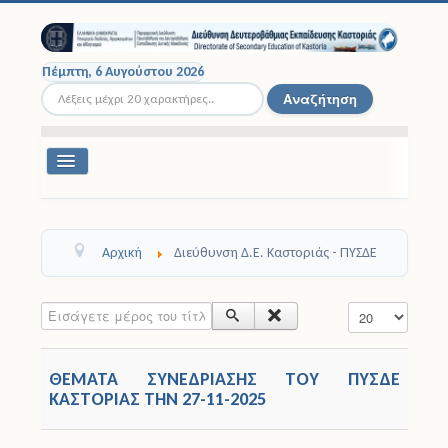
Πέμπτη, 6 Αυγούστου 2026
Αναζήτηση...
Αναζήτηση
Εναλλαγή
πλοήγησης
Διοικητική Δομή
Αρχική
Διεύθυνση Δ.Ε. Καστοριάς - ΠΥΣΔΕ
Σχολικές Μονάδες
Εισάγετε μέρος του τίτλου.
Εμφάνιση #
Εκπαιδευτικοί
Μαθητές
ΘΕΜΑΤΑ ΣΥΝΕΔΡΙΑΣΗΣ ΤΟΥ ΠΥΣΔΕ
ΚΑΣΤΟΡΙΑΣ ΤHN 27-11-2025
Σχολικές Εκδρομές
Νομοθεσία