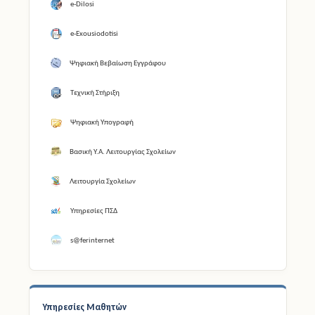
e-Dilosi
e-Exousiodotisi
Ψηφιακή Βεβαίωση Εγγράφου
Τεχνική Στήριξη
Ψηφιακή Υπογραφή
Βασική Υ.Α. Λειτουργίας Σχολείων
Λειτουργία Σχολείων
Υπηρεσίες ΠΣΔ
s@ferinternet
Υπηρεσίες Μαθητών