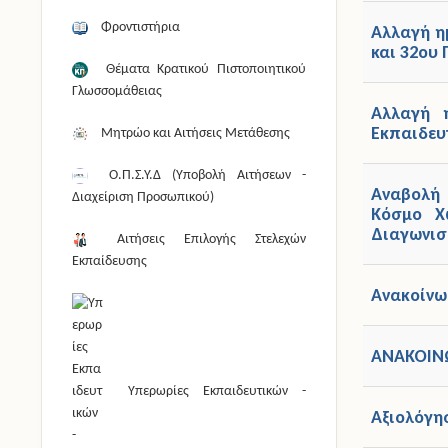
Φροντιστήρια
Αλλαγή η
και 32ου
Θέματα Κρατικού Πιστοποιητικού
Γλωσσομάθειας
Αλλαγή 
Εκπαιδευ
Μητρώο και Αιτήσεις Μετάθεσης
Ο.Π.Σ.Υ.Δ (Υποβολή Αιτήσεων -
Αναβολή 
Διαχείριση Προσωπικού)
Κόσμο Χ
Διαγωνισμ
Αιτήσεις Επιλογής Στελεχών
Εκπαίδευσης
Ανακοίνω
ΑΝΑΚΟΙΝ
Υπερωρίες Εκπαιδευτικών -
Αξιολόγ