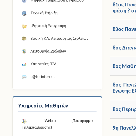
Ψηφιακή Βεβαίωση Εγγράφου
81ος Παν
φάση ? σχ
Τεχνική Στήριξη
Ψηφιακή Υπογραφή
83ος Παν
Βασική Υ.Α. Λειτουργίας Σχολείων
8ος Διαγ
Λειτουργία Σχολείων
Υπηρεσίες ΠΣΔ
8ος Μαθη
s@ferinternet
8ος Πανε
Ενωσης Ε
Υπηρεσίες Μαθητών
8ος Περι
Webex (Πλατφόρμα
9η Πανελ
Τηλεκπαίδευσης)