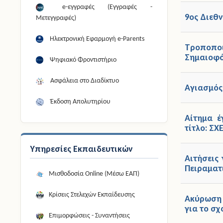
e-εγγραφές (Εγγραφές -
9ος Διεθ
Μετεγγραφές)
Ηλεκτρονική Εφαρμογή e-Parents
Tροποποι
Σημαιοφό
Ψηφιακό Φροντιστήριο
Ασφάλεια στο Διαδίκτυο
Αγιασμός
Έκδοση Απολυτηρίου
Αίτημα έ
τίτλο: Σ
Υπηρεσίες Εκπαιδευτικών
Αιτήσεις
Πειραματ
Μισθοδοσία Online (Μέσω ΕΑΠ)
Κρίσεις Στελεχών Εκπαίδευσης
Ακύρωση 
για το σχ
Επιμορφώσεις - Συναντήσεις