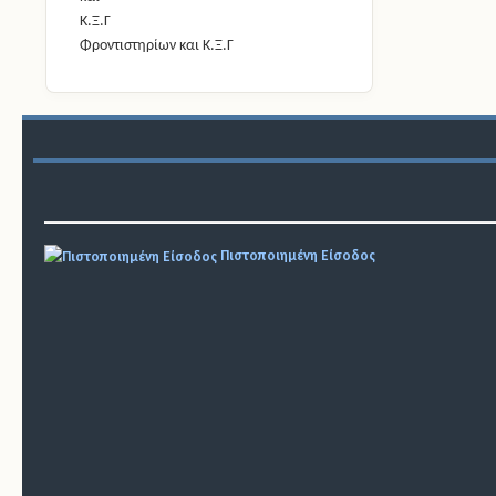
Φροντιστηρίων και Κ.Ξ.Γ
Πιστοποιημένη Είσοδος