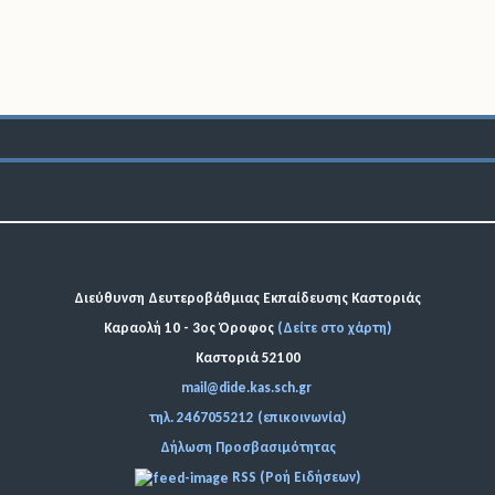
Διεύθυνση Δευτεροβάθμιας Εκπαίδευσης Καστοριάς
Καραολή 10 - 3ος Όροφος
(Δείτε στο χάρτη)
Καστοριά 52100
mail@dide.kas.sch.gr
τηλ. 2467055212 (επικοινωνία)
Δήλωση Προσβασιμότητας
RSS (Ροή Ειδήσεων)