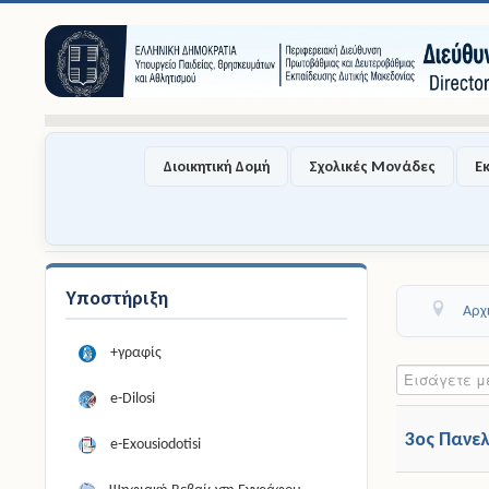
Διοικητική Δομή
Σχολικές Μονάδες
Ε
Υποστήριξη
Αρχ
+γραφίς
Εισάγετε μέρος
e-Dilosi
3ος Πανε
e-Exousiodotisi