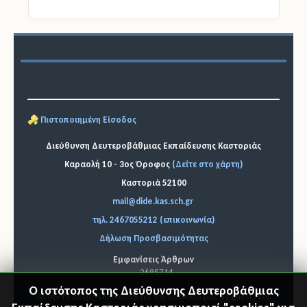
Πιστοποιημένη Είσοδος
Διεύθυνση Δευτεροβάθμιας Εκπαίδευσης Καστοριάς
Καραολή 10 - 3ος Όροφος
(Δείτε στο χάρτη)
Καστοριά 52100
mail@dide.kas.sch.gr
τηλ. 2467055212 (επικοινωνία)
Δήλωση Προσβασιμότητας
Εμφανίσεις Άρθρων
2695714
Ο ιστότοπος της Διεύθυνσης Δευτεροβάθμιας
Αυτήν τη στιγμή επισκέπτονται τον ιστότοπό μας 62 guests και