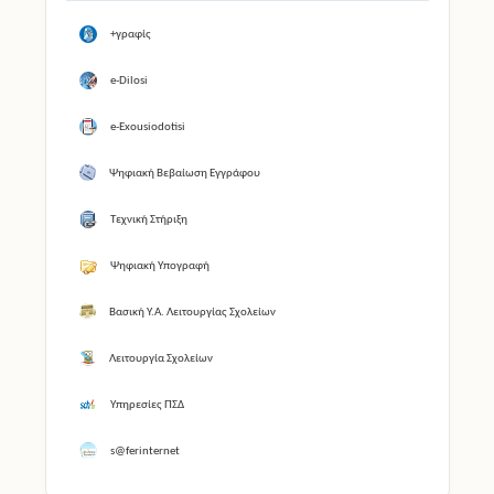
+γραφίς
e-Dilosi
e-Exousiodotisi
Ψηφιακή Βεβαίωση Εγγράφου
Τεχνική Στήριξη
Ψηφιακή Υπογραφή
Βασική Υ.Α. Λειτουργίας Σχολείων
Λειτουργία Σχολείων
Υπηρεσίες ΠΣΔ
s@ferinternet