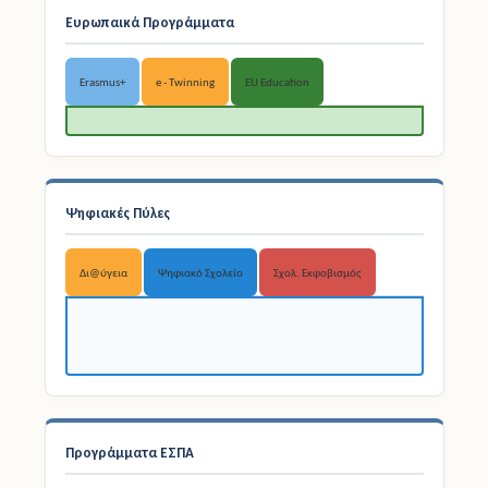
Ευρωπαικά Προγράμματα
Erasmus+
e - Twinning
EU Education
Ψηφιακές Πύλες
Δι@ύγεια
Ψηφιακό Σχολείο
Σχολ. Εκφοβισμός
Προγράμματα ΕΣΠΑ