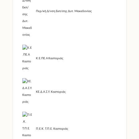
Περ/κή Δ/νση Εκπ/σης Δυτ. Μακεδονίας
Κ.Ε.ΠΕ.Α Καστοριάς
ΚΕ.Δ.Α.Σ.Υ. Καστοριάς
Π.Ε.Κ. Τ.Π.Ε. Καστοριάς