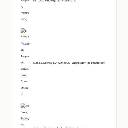
Μητρώο και Αιτήσεις Μετάθεσης
Ο.Π.Σ.Υ.Δ (Υποβολή Αιτήσεων - Διαχείριση Προσωπικού)