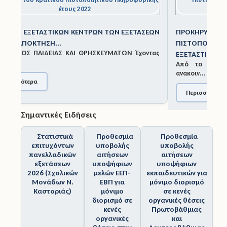
Άδειες
ΠΡΟΚΉΡΥΞΗ ΔΙΕΞΑΓΩΓΉΣ ΕΞΕΤΆΣΕΩΝ ΚΡΑΤΙΚΟΎ
Έντυπα
ΠΙΣΤΟΠΟΙΗΤΙΚΟΎ ΠΛΗΡΟΦΟΡΙΚΉΣ Α'
ΕΞΕΤΑΣΤΙΚΉΣ...
Από το Υπουργείο Παιδείας και Θρησκευμάτων
Πολιτική Προστασία
ανακοιν...
Ηλεκτρονικές Υπηρεσίες
Περισσότερα
Επικοινωνία
Σημαντικές Ειδήσεις
Στατιστικά
Προθεσμία
Προθεσμία
επιτυχόντων
υποβολής
υποβολής
πανελλαδικών
αιτήσεων
αιτήσεων
εξετάσεων
υποψήφιων
υποψήφιων
2026 (Σχολικών
μελών ΕΕΠ-
εκπαιδευτικών για
Μονάδων Ν.
ΕΒΠ για
μόνιμο διορισμό
Καστοριάς)
μόνιμο
σε κενές
διορισμό σε
οργανικές θέσεις
κενές
Πρωτοβάθμιας