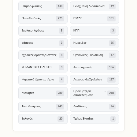
Επιμορφώσεις
Ενισχυτική Διδασκαλία
148
19
Πανελλαδικές
ΠΥΣΔΕ
275
131
Σχολικοί Αγώνες
ΚΠΠ
5
3
edupass
Ημερίδες
3
35
Σχολικές Δραστηριότητες
Οργανικές - Βελτίωση
8
17
ΣΗΜΑΝΤΙΚΕΣ ΕΙΔΗΣΕΙΣ
Αναπληρωτές
3
186
Ψηφιακό Φροντιστήριο
Λειτουργία Σχολείων
4
127
Προκυρήξεις -
Μαθητές
289
218
Αποτελέσματα
Τοποθετήσεις
Διαθέσεις
243
96
Εκλογές
Τμήμα Ένταξης
20
1