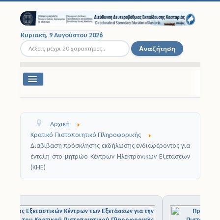
Κυριακή, 9 Αυγούστου 2026
Αναζήτηση...
Αναζήτηση
Εναλλαγή
πλοήγησης
Διοικητική Δομή
Αρχική
Σχολικές Μονάδες
Κρατικό Πιστοποιητικό Πληροφορικής
Διαβίβαση πρόσκλησης εκδήλωσης ενδιαφέροντος για
Εκπαιδευτικοί
ένταξη στο μητρώο Κέντρων Ηλεκτρονικών Εξετάσεων
(ΚΗΕ)
Μαθητές
Σχολικές Εκδρομές
1
2
3
4
5
6
7
8
9
1
0
Νομοθεσία