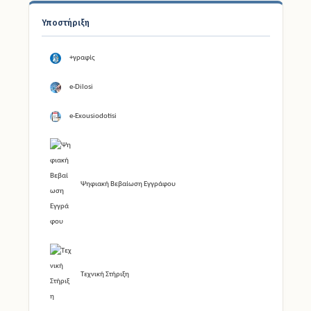
Υποστήριξη
+γραφίς
e-Dilosi
e-Exousiodotisi
Ψηφιακή Βεβαίωση Εγγράφου
Τεχνική Στήριξη