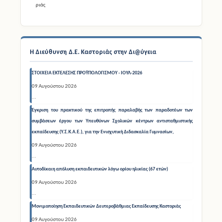
Η Διεύθυνση Δ.Ε. Καστοριάς στην Δι@ύγεια
ΣΤΟΙΧΕΙΑ ΕΚΤΕΛΕΣΗΣ ΠΡΟΫΠΟΛΟΓΙΣΜΟΥ - ΙΟΥΛ-2026
09 Αυγούστου 2026
...
Έγκριση του πρακτικού της επιτροπής παραλαβής των παραδοτέων των
συμβάσεων έργου των Υπευθύνων Σχολικών κέντρων αντισταθμιστικής
εκπαίδευσης (Υ.Σ.Κ.Α.Ε.), για την Ενισχυτική Διδασκαλία Γυμνασίων,
09 Αυγούστου 2026
...
Αυτοδίκαιη απόλυση εκπαιδευτικών λόγω ορίου ηλικίας (67 ετών)
09 Αυγούστου 2026
...
Μονιμοποίηση Εκπαιδευτικών Δευτεροβάθμιας Εκπαίδευσης Καστοριάς