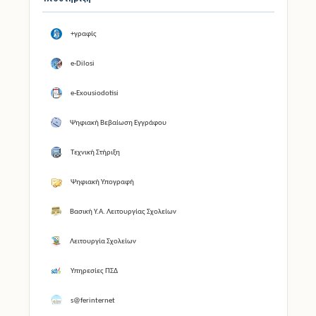
Υποστήριξη
+γραφίς
e-Dilosi
e-Exousiodotisi
Ψηφιακή Βεβαίωση Εγγράφου
Τεχνική Στήριξη
Ψηφιακή Υπογραφή
Βασική Υ.Α. Λειτουργίας Σχολείων
Λειτουργία Σχολείων
Υπηρεσίες ΠΣΔ
s@ferinternet