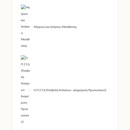
Μητρώο και Αιτήσεις Μετάθεσης
Ο.Π.Σ.Υ.Δ (Υποβολή Αιτήσεων - Διαχείριση Προσωπικού)