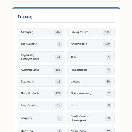
Ετικέτες
Μαθητές
Ειδική Αγωγή
289
114
Εκδηλώσεις
Αποσπάσεις
9
189
Εγγραφές -
ΤΠΕ
11
4
Μετεγγραφές
Αναπληρωτές
Παραιτήσεις
186
4
Σεμινάρια
Φοίτηση
16
30
Πανελλαδικές
Εξ Αποστάσεως
275
7
Ενημέρωση
ΚΠΠ
15
3
Μισθοδοσία-
edupass
3
33
Οικονομικά