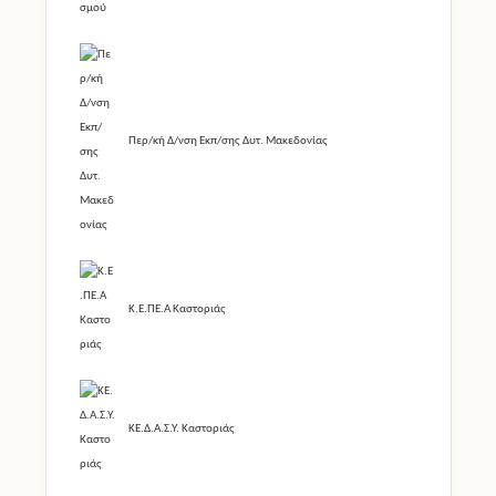
Περ/κή Δ/νση Εκπ/σης Δυτ. Μακεδονίας
Κ.Ε.ΠΕ.Α Καστοριάς
ΚΕ.Δ.Α.Σ.Υ. Καστοριάς