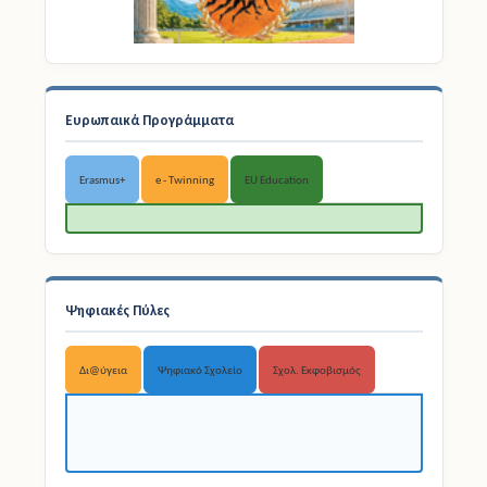
Ευρωπαικά Προγράμματα
Erasmus+
e - Twinning
EU Education
Ψηφιακές Πύλες
Δι@ύγεια
Ψηφιακό Σχολείο
Σχολ. Εκφοβισμός