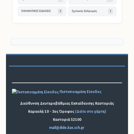
Πρότυπα
Μεταθέσεις
1
69
ΣΗΜΑΝΤΙΚΕΣ ΕΙΔΗΣΕΙΣ
Σχολικές Εκδρομές
3
1
Πιστοποιημένη Είσοδος
Διεύθυνση Δευτεροβάθμιας Εκπαίδευσης Καστοριάς
Καραολή 10 - 3ος Όροφος
(Δείτε στο χάρτη)
Καστοριά 52100
mail@dide.kas.sch.gr