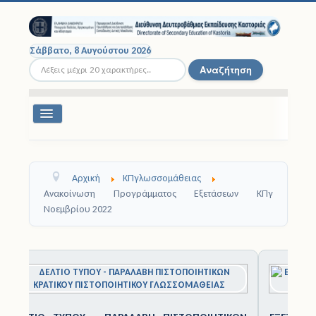
Σάββατο, 8 Αυγούστου 2026
Αναζήτηση...
Αναζήτηση
Εναλλαγή
πλοήγησης
Διοικητική Δομή
Αρχική
ΚΠγλωσσομάθειας
Σχολικές Μονάδες
Ανακοίνωση Προγράμματος Εξετάσεων ΚΠγ
Νοεμβρίου 2022
Εκπαιδευτικοί
Μαθητές
1
2
3
4
5
6
7
8
9
1
0
Σχολικές Εκδρομές
Νομοθεσία