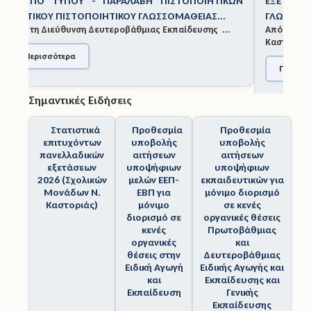
ΕΞΕΤΆΣΕΙΣ ΚΡΑΤΙΚΟΎ ΠΙΣΤΟΠΟΙΗΤΙΚΟΎ
ΓΛΩΣΣΟΜΆΘΕΙΑΣ ΝΟΕΜΒΡΊΟΥ 2025
Άδειες
Από τη Διεύθυνση Δευτεροβάθμιας Εκπαίδευσης
Καστορ...
Έντυπα
Περισσότερα
Πολιτική Προστασία
Σημαντικές Ειδήσεις
Ηλεκτρονικές Υπηρεσίες
Στατιστικά
Προθεσμία
Προθεσμία
Επικοινωνία
επιτυχόντων
υποβολής
υποβολής
πανελλαδικών
αιτήσεων
αιτήσεων
εξετάσεων
υποψήφιων
υποψήφιων
2026 (Σχολικών
μελών ΕΕΠ-
εκπαιδευτικών για
Μονάδων Ν.
ΕΒΠ για
μόνιμο διορισμό
Καστοριάς)
μόνιμο
σε κενές
διορισμό σε
οργανικές θέσεις
κενές
Πρωτοβάθμιας
οργανικές
και
θέσεις στην
Δευτεροβάθμιας
Ειδική Αγωγή
Ειδικής Αγωγής και
και
Εκπαίδευσης και
Εκπαίδευση
Γενικής