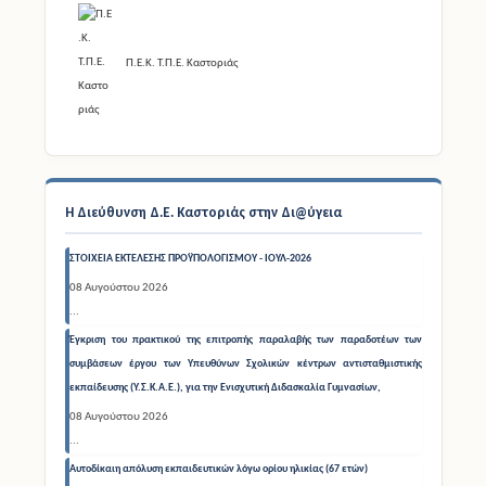
Π.Ε.Κ. Τ.Π.Ε. Καστοριάς
Η Διεύθυνση Δ.Ε. Καστοριάς στην Δι@ύγεια
ΣΤΟΙΧΕΙΑ ΕΚΤΕΛΕΣΗΣ ΠΡΟΫΠΟΛΟΓΙΣΜΟΥ - ΙΟΥΛ-2026
08 Αυγούστου 2026
...
Έγκριση του πρακτικού της επιτροπής παραλαβής των παραδοτέων των
συμβάσεων έργου των Υπευθύνων Σχολικών κέντρων αντισταθμιστικής
εκπαίδευσης (Υ.Σ.Κ.Α.Ε.), για την Ενισχυτική Διδασκαλία Γυμνασίων,
08 Αυγούστου 2026
...