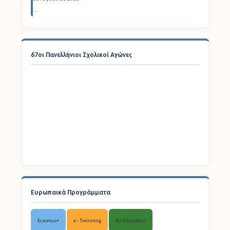
08 Αυγούστου 2026
...
67οι Πανελλήνιοι Σχολικοί Αγώνες
Ευρωπαικά Προγράμματα
Erasmus+
e - Twinning
EU Education