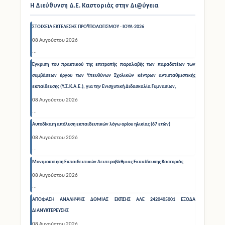
Η Διεύθυνση Δ.Ε. Καστοριάς στην Δι@ύγεια
ΣΤΟΙΧΕΙΑ ΕΚΤΕΛΕΣΗΣ ΠΡΟΫΠΟΛΟΓΙΣΜΟΥ - ΙΟΥΛ-2026
08 Αυγούστου 2026
...
Έγκριση του πρακτικού της επιτροπής παραλαβής των παραδοτέων των
συμβάσεων έργου των Υπευθύνων Σχολικών κέντρων αντισταθμιστικής
εκπαίδευσης (Υ.Σ.Κ.Α.Ε.), για την Ενισχυτική Διδασκαλία Γυμνασίων,
08 Αυγούστου 2026
...
Αυτοδίκαιη απόλυση εκπαιδευτικών λόγω ορίου ηλικίας (67 ετών)
08 Αυγούστου 2026
...
Μονιμοποίηση Εκπαιδευτικών Δευτεροβάθμιας Εκπαίδευσης Καστοριάς
08 Αυγούστου 2026
...
ΑΠΟΦΑΣΗ ΑΝΑΛΗΨΗΣ ΔΘΜΙΑΣ ΕΚΠΣΗΣ ΑΛΕ 2420405001 ΕΞΟΔΑ
ΔΙΑΝΥΚΤΕΡΕΥΣΗΣ