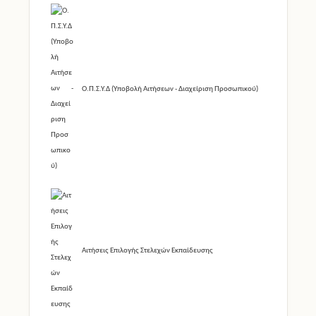
Ο.Π.Σ.Υ.Δ (Υποβολή Αιτήσεων - Διαχείριση Προσωπικού)
Αιτήσεις Επιλογής Στελεχών Εκπαίδευσης