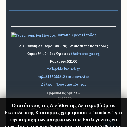
Πιστοποιημένη Είσοδος
Διεύθυνση Δευτεροβάθμιας Εκπαίδευσης Καστοριάς
Καραολή 10 - 3ος Όροφος
(Δείτε στο χάρτη)
Καστοριά 52100
mail@dide.kas.sch.gr
τηλ. 2467055212 (επικοινωνία)
Δήλωση Προσβασιμότητας
Εμφανίσεις Άρθρων
2697270
Ο ιστότοπος της Διεύθυνσης Δευτεροβάθμιας
Εκπαίδευσης Καστοριάς χρησιμοποιεί "cookies" για
Αυτήν τη στιγμή επισκέπτονται τον ιστότοπό μας 264 guests και
κανένα μέλος
την παροχή των υπηρεσιών του. Επιλέγοντας να
© 2026 Διεύθυνση Δ.Ε. Καστοριάς
συνεχίσετε την περιήγησή σας στις ιστοσελίδες μας,