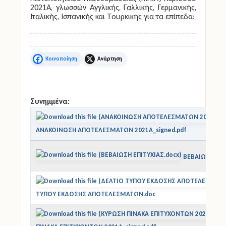
Πιστοποιητικού Γλωσσομάθειας (Κ.Π.Γ.) περιόδου
2021Α, γλωσσών Αγγλικής, Γαλλικής, Γερμανικής,
Ιταλικής, Ισπανικής και Τουρκικής για τα επίπεδα:
Facebook
X
Συνημμένα:
ΑΝΑΚΟΙΝΩΣΗ ΑΠΟΤΕΛΕΣΜΑΤΩΝ 2021A_signed.pdf
ΒΕΒΑΙΩΣΗ ΕΠΙ
ΤΥΠΟΥ ΕΚΔΟΣΗΣ ΑΠΟΤΕΛΕΣΜΑΤΩΝ.doc