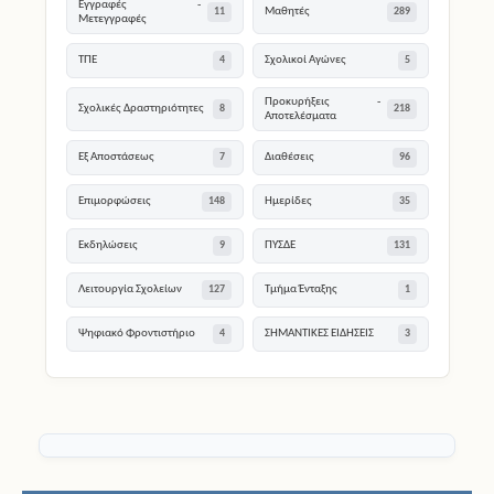
Εγγραφές -
Μαθητές
11
289
Μετεγγραφές
ΤΠΕ
Σχολικοί Αγώνες
4
5
Προκυρήξεις -
Σχολικές Δραστηριότητες
8
218
Αποτελέσματα
Εξ Αποστάσεως
Διαθέσεις
7
96
Επιμορφώσεις
Ημερίδες
148
35
Εκδηλώσεις
ΠΥΣΔΕ
9
131
Λειτουργία Σχολείων
Τμήμα Ένταξης
127
1
Ψηφιακό Φροντιστήριο
ΣΗΜΑΝΤΙΚΕΣ ΕΙΔΗΣΕΙΣ
4
3