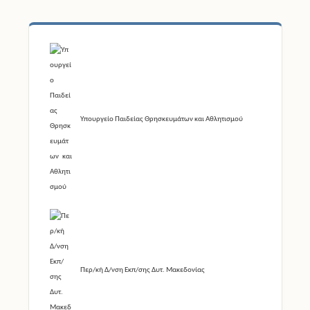
Υπουργείο Παιδείας Θρησκευμάτων και Αθλητισμού
Περ/κή Δ/νση Εκπ/σης Δυτ. Μακεδονίας