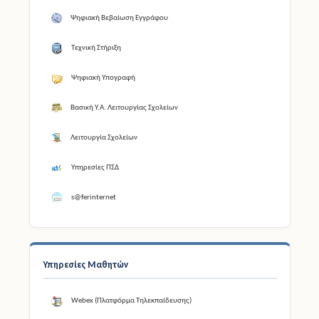
e-Exousiodotisi
Ψηφιακή Βεβαίωση Εγγράφου
Τεχνική Στήριξη
Ψηφιακή Υπογραφή
Βασική Υ.Α. Λειτουργίας Σχολείων
Λειτουργία Σχολείων
Υπηρεσίες ΠΣΔ
s@ferinternet
Υπηρεσίες Μαθητών
Webex (Πλατφόρμα Τηλεκπαίδευσης)