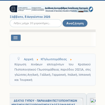
Σάββατο, 8 Αυγούστου 2026
Αναζήτηση...
Αναζήτηση
Εναλλαγή
πλοήγησης
Διοικητική Δομή
Αρχική
ΚΠγλωσσομάθειας
Σχολικές Μονάδες
Κύρωση πινάκων επιτυχόντων του Κρατικού
Πιστοποιητικού Γλωσσομάθειας περιόδου 2021A, στις
Εκπαιδευτικοί
γλώσσες Αγγλική, Γαλλική, Γερμανική, Ιταλική, Ισπανική
και Τουρκική
Μαθητές
Σχολικές Εκδρομές
1
2
3
4
5
6
7
8
9
1
0
Νομοθεσία