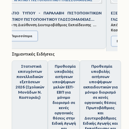
Άδειες
ΕΞΕΤΆΣΕΙΣ ΚΡΑΤΙΚΟΎ ΠΙΣΤΟΠΟΙΗΤΙΚΟΎ
ΓΛΩΣΣΟΜΆΘΕΙΑΣ ΝΟΕΜΒΡΊΟΥ 2025
Έντυπα
Από τη Διεύθυνση Δευτεροβάθμιας Εκπαίδευσης
Καστορ...
Πολιτική Προστασία
Περισσότερα
Ηλεκτρονικές Υπηρεσίες
Σημαντικές Ειδήσεις
Επικοινωνία
Στατιστικά
Προθεσμία
Προθεσμία
επιτυχόντων
υποβολής
υποβολής
πανελλαδικών
αιτήσεων
αιτήσεων
εξετάσεων
υποψήφιων
υποψήφιων
2026 (Σχολικών
μελών ΕΕΠ-
εκπαιδευτικών για
Μονάδων Ν.
ΕΒΠ για
μόνιμο διορισμό
Καστοριάς)
μόνιμο
σε κενές
διορισμό σε
οργανικές θέσεις
κενές
Πρωτοβάθμιας
οργανικές
και
θέσεις στην
Δευτεροβάθμιας
Ειδική Αγωγή
Ειδικής Αγωγής και