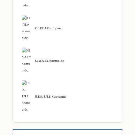
Κ.Ε.ΠΕ.Α Καστοριάς
ΚΕ.Δ.Α.Σ.Υ. Καστοριάς
Π.Ε.Κ. Τ.Π.Ε. Καστοριάς