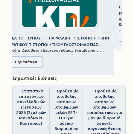
ΕΞΕΤΆΣΕΙΣ ΚΡΑΤΙΚΟΎ ΠΙΣΤΟΠΟΙΗΤΙΚΟΎ
Άδειες
ΓΛΩΣΣΟΜΆΘΕΙΑΣ ΝΟΕΜΒΡΊΟΥ 2025
Από τη Διεύθυνση Δευτεροβάθμιας Εκπαίδευσης
Καστορ...
Έντυπα
Περισσότερα
Πολιτική Προστασία
Ηλεκτρονικές Υπηρεσίες
Σημαντικές Ειδήσεις
Επικοινωνία
Στατιστικά
Προθεσμία
Προθεσμία
επιτυχόντων
υποβολής
υποβολής
πανελλαδικών
αιτήσεων
αιτήσεων
εξετάσεων
υποψήφιων
υποψήφιων
2026 (Σχολικών
μελών ΕΕΠ-
εκπαιδευτικών για
Μονάδων Ν.
ΕΒΠ για
μόνιμο διορισμό
Καστοριάς)
μόνιμο
σε κενές
διορισμό σε
οργανικές θέσεις
κενές
Πρωτοβάθμιας
οργανικές
και
θέσεις στην
Δευτεροβάθμιας
Ειδική Αγωγή
Ειδικής Αγωγής και
και
Εκπαίδευσης και