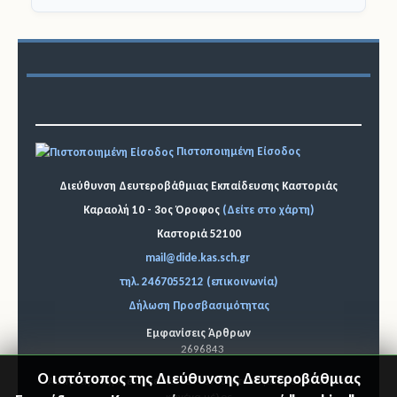
Πιστοποιημένη Είσοδος
Διεύθυνση Δευτεροβάθμιας Εκπαίδευσης Καστοριάς
Καραολή 10 - 3ος Όροφος
(Δείτε στο χάρτη)
Καστοριά 52100
mail@dide.kas.sch.gr
τηλ. 2467055212 (επικοινωνία)
Δήλωση Προσβασιμότητας
Εμφανίσεις Άρθρων
2696843
Αυτήν τη στιγμή επισκέπτονται τον ιστότοπό μας 83 guests και
κανένα μέλος
© 2026 Διεύθυνση Δ.Ε. Καστοριάς
"Επιστ
Ο ιστότοπος της Διεύθυνσης Δευτεροβάθμιας