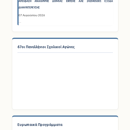
67οι Πανελλήνιοι Σχολικοί Αγώνες
Ευρωπαικά Προγράμματα
Erasmus+
e - Twinning
EU Education