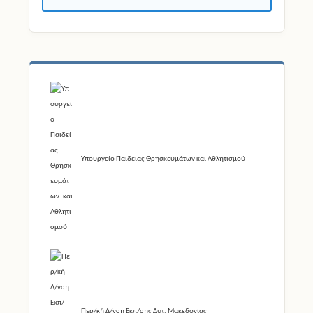
Υπουργείο Παιδείας Θρησκευμάτων και Αθλητισμού
Περ/κή Δ/νση Εκπ/σης Δυτ. Μακεδονίας