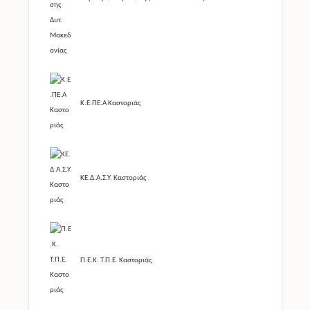
Κ.Ε.ΠΕ.Α Καστοριάς
ΚΕ.Δ.Α.Σ.Υ. Καστοριάς
Π.Ε.Κ. Τ.Π.Ε. Καστοριάς
Η Διεύθυνση Δ.Ε. Καστοριάς στην Δι@ύγεια