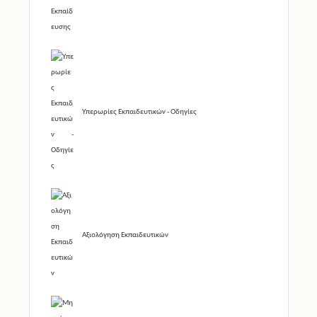
Υπερωρίες Εκπαιδευτικών - Οδηγίες
Αξιολόγηση Εκπαιδευτικών
Μητρώο Διδασκόντων Φροντιστηρίων και Κ.Ξ.Γ