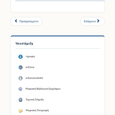
Προηγούμενο
Επόμενο
Υποστήριξη
+γραφίς
e-Dilosi
e-Exousiodotisi
Ψηφιακή Βεβαίωση Εγγράφου
Τεχνική Στήριξη
Ψηφιακή Υπογραφή
Βασική Υ.Α. Λειτουργίας Σχολείων
Λειτουργία Σχολείων