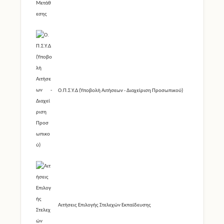
Ο.Π.Σ.Υ.Δ (Υποβολή Αιτήσεων - Διαχείριση Προσωπικού)
Αιτήσεις Επιλογής Στελεχών Εκπαίδευσης