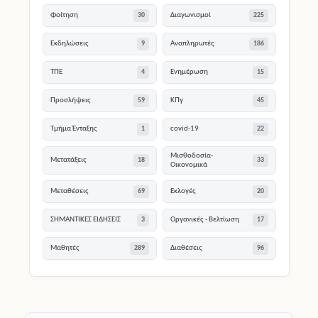
ΤΠΕ
Ενημέρωση
4
15
Προσλήψεις
ΚΠγ
59
45
Τμήμα Ένταξης
covid-19
1
22
Μισθοδοσία-
Μετατάξεις
18
33
Οικονομικά
Μεταθέσεις
Εκλογές
69
20
ΣΗΜΑΝΤΙΚΕΣ ΕΙΔΗΣΕΙΣ
Οργανικές - Βελτίωση
3
17
Μαθητές
Διαθέσεις
289
96