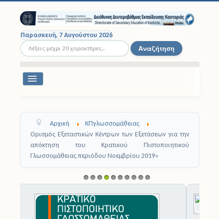
Παρασκευή, 7 Αυγούστου 2026
Αναζήτηση...
Αναζήτηση
Εναλλαγή
πλοήγησης
Διοικητική Δομή
Αρχική
ΚΠγλωσσομάθειας
Σχολικές Μονάδες
Ορισμός Εξεταστικών Κέντρων των Εξετάσεων για την
απόκτηση του Κρατικού Πιστοποιητικού
Εκπαιδευτικοί
Γλωσσομάθειας περιόδου Νοεμβρίου 2019»
Μαθητές
1
2
3
4
5
6
7
8
9
1
Σχολικές Εκδρομές
0
Νομοθεσία