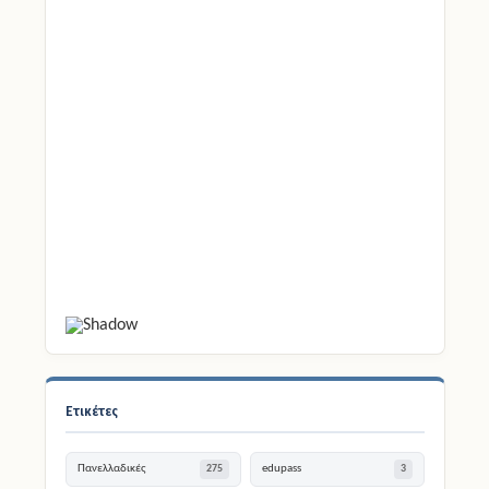
Ετικέτες
Πανελλαδικές
edupass
275
3
Φοίτηση
Διαγωνισμοί
30
225
Εκδηλώσεις
Αναπληρωτές
9
186