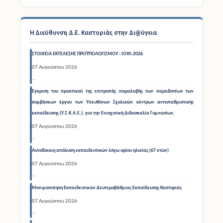
ΣΤΟΙΧΕΙΑ ΕΚΤΕΛΕΣΗΣ ΠΡΟΫΠΟΛΟΓΙΣΜΟΥ - ΙΟΥΛ-2026
07 Αυγούστου 2026
...
Έγκριση του πρακτικού της επιτροπής παραλαβής των παραδοτέων των
συμβάσεων έργου των Υπευθύνων Σχολικών κέντρων αντισταθμιστικής
εκπαίδευσης (Υ.Σ.Κ.Α.Ε.), για την Ενισχυτική Διδασκαλία Γυμνασίων,
07 Αυγούστου 2026
...
Αυτοδίκαιη απόλυση εκπαιδευτικών λόγω ορίου ηλικίας (67 ετών)
07 Αυγούστου 2026
...
Μονιμοποίηση Εκπαιδευτικών Δευτεροβάθμιας Εκπαίδευσης Καστοριάς
07 Αυγούστου 2026
...
ΑΠΟΦΑΣΗ ΑΝΑΛΗΨΗΣ ΔΘΜΙΑΣ ΕΚΠΣΗΣ ΑΛΕ 2420405001 ΕΞΟΔΑ
ΔΙΑΝΥΚΤΕΡΕΥΣΗΣ
07 Αυγούστου 2026
...